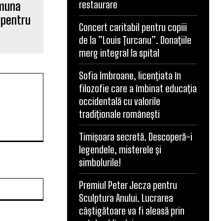
restaurare
omuna
 pentru
Concert caritabil pentru copiii
de la ”Louis Țurcanu”. Donațiile
merg integral la spital
Sofia Imbroane, licențiata în
filozofie care a îmbinat educația
occidentală cu valorile
tradiționale românești
Timișoara secretă. Descoperă-i
legendele, misterele și
simbolurile!
Website:
Premiul Peter Jecza pentru
Sculptura Anului. Lucrarea
câștigătoare va fi aleasă prin