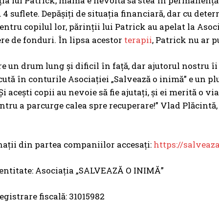
ația lui Patrick, mama e nevoită să stea în permanență c
u 4 suflete. Depășiți de situația financiară, dar cu det
ntru copilul lor, părinții lui Patrick au apelat la As
re de fonduri. În lipsa acestor
terapii
, Patrick nu ar 
re un drum lung și dificil în față, dar ajutorul nostru 
cută în conturile Asociației „Salvează o inimă” e un pl
 acești copii au nevoie să fie ajutați, și ei merită o vi
ntru a parcurge calea spre recuperare!” Vlad Plăcintă,
ații din partea companiilor accesați:
https://salveaz
entitate: Asociația „SALVEAZĂ O INIMĂ”
egistrare fiscală: 31015982