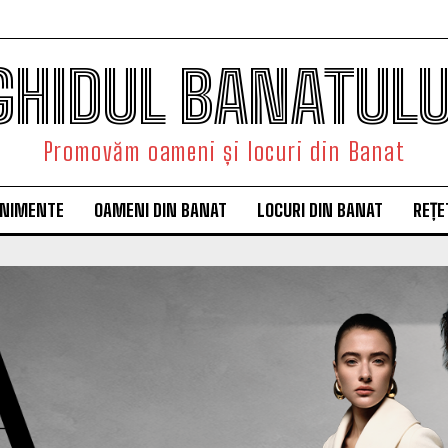
GHIDUL BANATULU
Promovăm oameni și locuri din Banat
ENIMENTE
OAMENI DIN BANAT
LOCURI DIN BANAT
REȚE