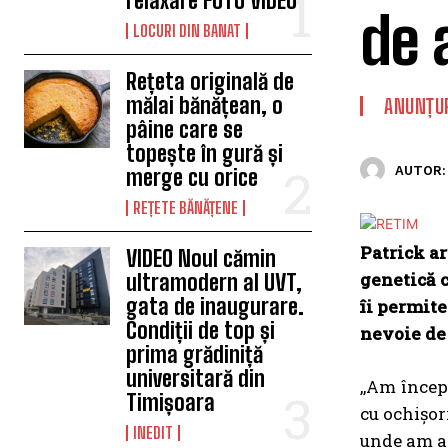
relaxare FOTO VIDEO
de 
LOCURI DIN BANAT
Rețeta originală de
mălai bănățean, o
ANUNȚU
pâine care se
topește în gură și
AUTOR:
merge cu orice
REȚETE BĂNĂȚENE
Patrick ar
VIDEO Noul cămin
genetică 
ultramodern al UVT,
gata de inaugurare.
îi permite
Condiții de top și
nevoie de
prima grădiniță
universitară din
,,Am încep
Timișoara
cu ochișor
INEDIT
unde am af