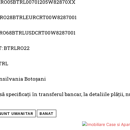
: RO05BTRL00701205W82870XX
: RO28BTRLEURCRT00W8287001
: RO68BTRLUSDCRT00W8287001
T: BTRLRO22
BTRL
nsilvania Botoșani
ă specificați în transferul bancar, la detaliile plății,
NUNT UMANITAR
BANAT