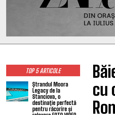
Băi
TOP 5 ARTICOLE
cu 
Ștrandul Moora
Legacy de la
Stanciova, o
Rom
destinație perfectă
pentru răcorire și