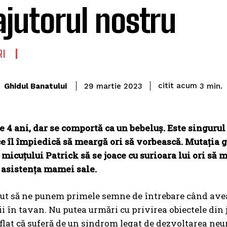
ajutorul nostru
RI
citit acum
Ghidul Banatului
3
min.
29 martie 2023
e 4 ani, dar se comportă ca un bebeluș. Este singuru
ce îl împiedică să meargă ori să vorbească. Mutația
 micuțului Patrick să se joace cu surioara lui ori s
 asistența mamei sale.
ut să ne punem primele semne de întrebare când avea 
ii în tavan. Nu putea urmări cu privirea obiectele din 
lat că suferă de un sindrom legat de dezvoltarea neurol