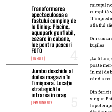
micuțul nos
Transformarea
cumplită v
spectaculoasă a
îl împiedi
fostului camping de
află fiul să
la Diniaș: Piscine,
aquapark gonflabil,
cazare în cabane,
Din cauza 
lac pentru pescari
bușilea.
FOTO
,,La 6 lun
INEDIT
poate merg
Jumbo deschide al
în mii de 
doilea magazin în
când a reu
Timișoara. Locație
strategică la
Din ferici
intrarea în oraș
singur. Es
EVENIMENTE
hipoterapi