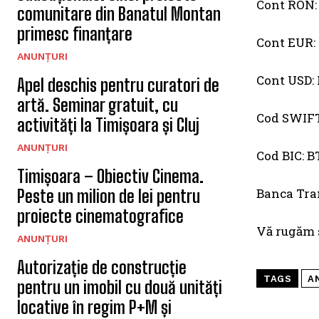
Cont RON
comunitare din Banatul Montan
primesc finanțare
Cont EUR
ANUNȚURI
Cont USD
Apel deschis pentru curatori de
artă. Seminar gratuit, cu
Cod SWIF
activități la Timișoara și Cluj
ANUNȚURI
Cod BIC: 
Timișoara – Obiectiv Cinema.
Banca Tra
Peste un milion de lei pentru
proiecte cinematografice
Vă rugăm s
ANUNȚURI
Autorizație de construcție
TAGS
A
pentru un imobil cu două unități
locative în regim P+M și