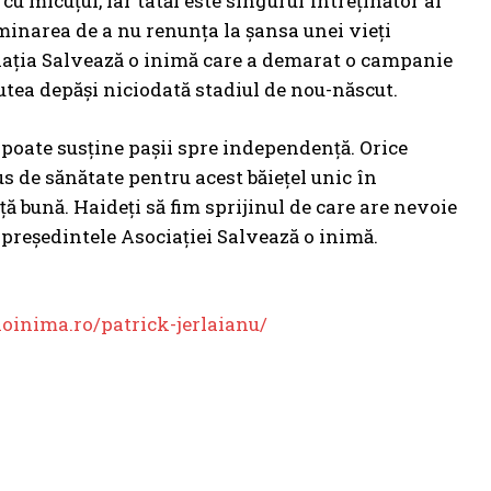
u micuțul, iar tatăl este singurul întreținător al
erminarea de a nu renunța la șansa unei vieți
ociația Salvează o inimă care a demarat o campanie
putea depăși niciodată stadiul de nou-născut.
îi poate susține pașii spre independență. Orice
us de sănătate pentru acest băiețel unic în
ață bună. Haideți să fim sprijinul de care are nevoie
 președintele Asociației Salvează o inimă.
aoinima.ro/patrick-jerlaianu/