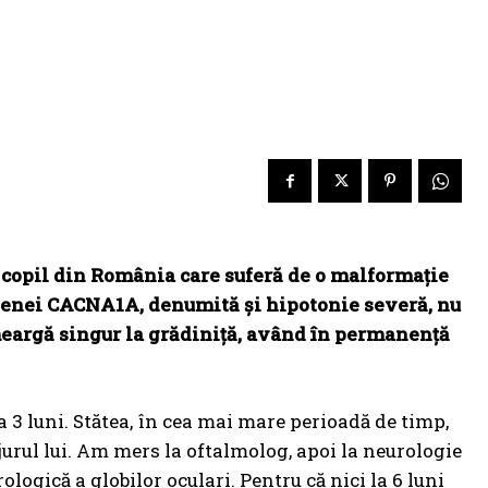
l copil din România care suferă de o malformație
 genei CACNA1A, denumită și hipotonie severă, nu
ă meargă singur la grădiniță, având în permanență
3 luni. Stătea, în cea mai mare perioadă de timp,
jurul lui. Am mers la oftalmolog, apoi la neurologie
ogică a globilor oculari. Pentru că nici la 6 luni