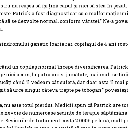
tru nu reușea să își țină capul și nici să stea în șezut
este: Patrick a fost diagnosticat cu o malformație u
că să se dezvolte normal, conform vârstei.” Ne-a povest
u.
sindromului genetic foarte rar, copilașul de 4 ani ros
i, când un copilaș normal începe diversificarea, Patrick
e nici acum, la patru ani și jumătate, mai mult se târăș
bucăți când îl vedeam cât suferă, dar doar asta îl mai
șit să urce singur câteva trepte pe tobogan,” poveste
re, nu este totul pierdut. Medicii spun că Patrick are t
te nevoie de numeroase ședințe de terapie săptămânal, 
e. Sesiunile de tratament costă 2.000€ pe lună, mult pe