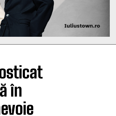
osticat
ă în
nevoie