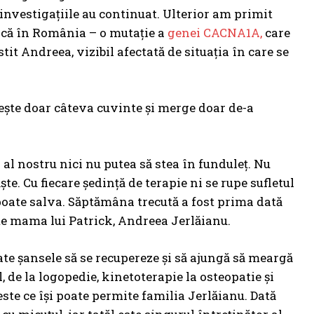
, investigațiile au continuat. Ulterior am primit
nică în România – o mutație a
genei CACNA1A,
care
it Andreea, vizibil afectată de situația în care se
tește doar câteva cuvinte și merge doar de-a
 al nostru nici nu putea să stea în funduleț. Nu
te. Cu fiecare ședință de terapie ni se rupe sufletul
 poate salva. Săptămâna trecută a fost prima dată
ște mama lui Patrick, Andreea Jerlăianu.
oate șansele să se recupereze și să ajungă să meargă
de la logopedie, kinetoterapie la osteopatie și
ste ce își poate permite familia Jerlăianu. Dată