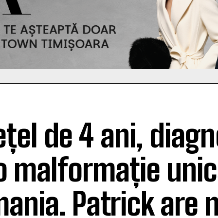
ețel de 4 ani, diagn
o malformație unic
ania. Patrick are 