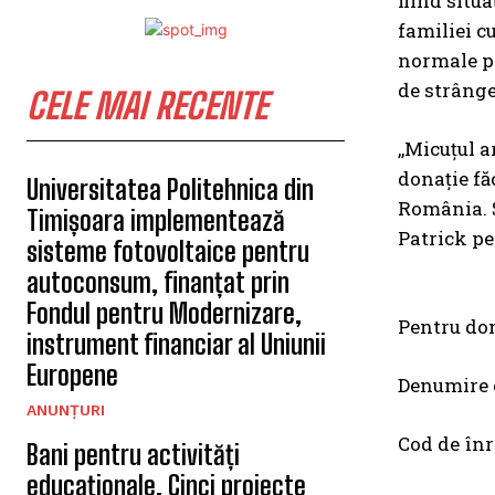
fiind situ
familiei c
normale pe
de strânge
CELE MAI RECENTE
,,Micuțul a
donație fă
Universitatea Politehnica din
România. Și
Timișoara implementează
Patrick pe
sisteme fotovoltaice pentru
autoconsum, finanțat prin
Fondul pentru Modernizare,
Pentru don
instrument financiar al Uniunii
Europene
Denumire 
ANUNȚURI
Cod de înr
Bani pentru activități
educaționale. Cinci proiecte