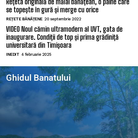
Rețeta originală de mălai bănățean, o pâine care
se topește în gură și merge cu orice
REȚETE BĂNĂȚENE
20 septembrie 2022
VIDEO Noul cămin ultramodern al UVT, gata de
inaugurare. Condiții de top și prima grădiniță
universitară din Timișoara
INEDIT
4 februarie 2025
Ghidul Banatului