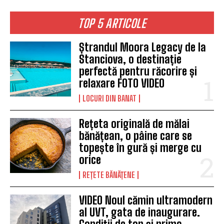
TOP 5 ARTICOLE
Ștrandul Moora Legacy de la
Stanciova, o destinație
perfectă pentru răcorire și
relaxare FOTO VIDEO
LOCURI DIN BANAT
Rețeta originală de mălai
bănățean, o pâine care se
topește în gură și merge cu
orice
REȚETE BĂNĂȚENE
VIDEO Noul cămin ultramodern
al UVT, gata de inaugurare.