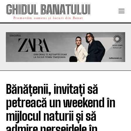
GHIDUL BANATULUI
Promovăm oameni și locuri din Banat
Bănățenii, invitați să
petreacă un weekend în
mijlocul naturii și să
admire perseidele în