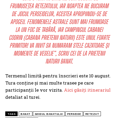
FRUMUSEȚEA RETEZATULUI, IAR NOAPTEA NE BUCURAM
DE JOCUL PERSEIDELOR, ACESTEA APROPIINDU-SE DE
APOGEU. FENOMENELE ASTRALE SUNT MAI FRUMOASE
LA UN FOC DE TABĂRĂ, IAR CAMPINGUL CABANEI
CODRIN (CABANA PRIETENII NATURII) ESTE UNUL FOARTE
PRIMITOR!
VA INVIT SA NUMARAM STELE CAZATOARE ȘI
MOMENTE DE VESELIE”, SCRIU CEI DE LA PRIETENII
NATURII BANAT.
Termenul limită pentru înscrieri este 10 august.
Tura conține și mai multe trasee pe care
participanții le vor vizita.
Aici găsiți itinerariul
detaliat al turei.
TAGS
BANAT
GHIDUL BANATULUI
PERSEIDE
RETEZAT