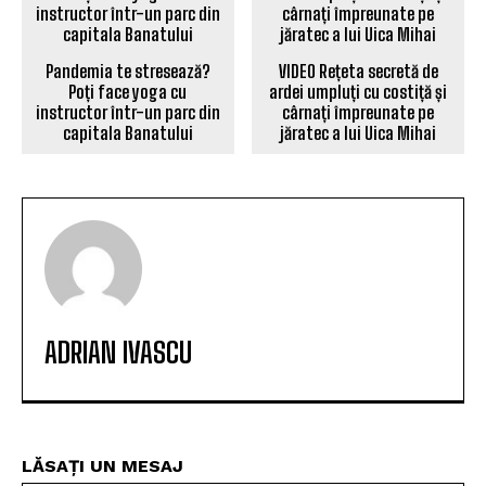
Pandemia te stresează?
VIDEO Rețeta secretă de
Poți face yoga cu
ardei umpluți cu costiță și
instructor într-un parc din
cârnați împreunate pe
capitala Banatului
jăratec a lui Uica Mihai
ADRIAN IVASCU
LĂSAȚI UN MESAJ