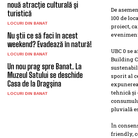
nouă atracție culturală și
De asemene
turistică
100 de loc
LOCURI DIN BANAT
proiect, c
Nu știi ce să faci în acest
eveniment
weekend? Evadează în natură!
UBC 0 se a
LOCURI DIN BANAT
Building C
Un nou prag spre Banat. La
sustenabil
Muzeul Satului se deschide
sporit al 
Casa de la Dragșina
expunerea 
tehnică și
LOCURI DIN BANAT
consumului
pluvială es
În consens
friendly, 