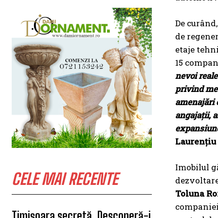
De curând,
de regener
etaje tehn
15 compani
nevoi reale
privind med
amenajări c
angajații, 
expansiune
Laurențiu
Imobilul g
CELE MAI RECENTE
dezvoltar
Toluna R
companiei
Timișoara secretă. Descoperă-i