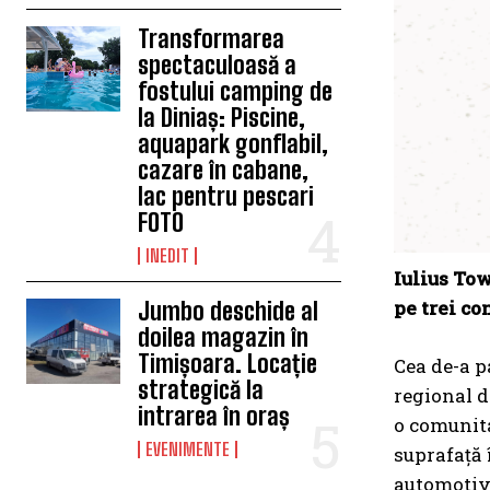
Transformarea
spectaculoasă a
fostului camping de
la Diniaș: Piscine,
aquapark gonflabil,
cazare în cabane,
lac pentru pescari
FOTO
INEDIT
Iulius Tow
pe trei co
Jumbo deschide al
doilea magazin în
Timișoara. Locație
Cea de-a p
strategică la
regional d
intrarea în oraș
o comunita
EVENIMENTE
suprafață 
automotive