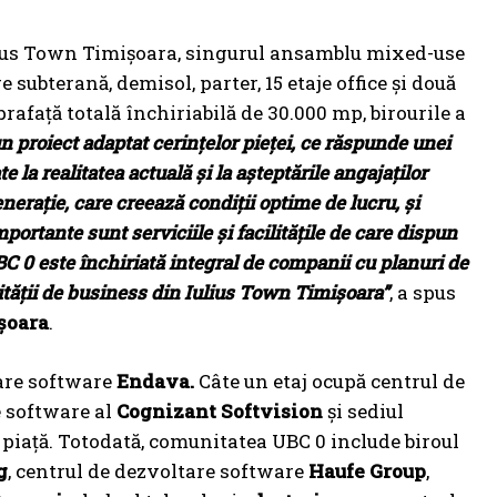
Iulius Town Timișoara, singurul ansamblu mixed-use
 subterană, demisol, parter, 15 etaje office și două
rafață totală închiriabilă de 30.000 mp, birourile a
n proiect adaptat cerințelor pieței, ce răspunde unei
la realitatea actuală și la așteptările angajaților
nerație, care creează condiții optime de lucru, și
portante sunt serviciile și facilitățile de care dispun
C 0 este închiriată integral de companii cu planuri de
tății de business din Iulius Town Timișoara”
, a spus
șoara
.
tare software
Endava.
Câte un etaj ocupă centrul de
e software al
Cognizant Softvision
și sediul
e piață. Totodată, comunitatea UBC 0 include biroul
g
, centrul de dezvoltare software
Haufe Group
,