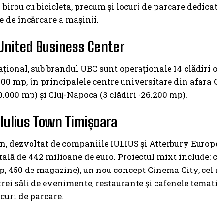
a birou cu bicicleta, precum și locuri de parcare dedica
te de încărcare a mașinii.
United Business Center
ațional, sub brandul UBC sunt operaționale 14 clădiri of
000 mp, în principalele centre universitare din afara Ca
80.000 mp) și Cluj-Napoca (3 clădiri -26.200 mp).
Iulius Town Timișoara
n, dezvoltat de companiile IULIUS și Atterbury Europe, 
tală de 442 milioane de euro. Proiectul mixt include: 
p, 450 de magazine), un nou concept Cinema City, cel 
rei săli de evenimente, restaurante şi cafenele temati
ocuri de parcare.