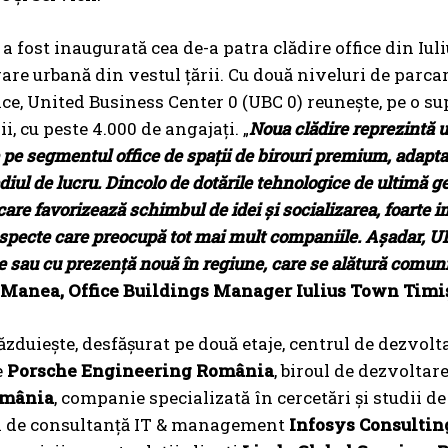
 a fost inaugurată cea de-a patra clădire office din 
are urbană din vestul țării. Cu două niveluri de parcare
ice, United Business Center 0 (UBC 0) reunește, pe o sup
i, cu peste 4.000 de angajați. „
Noua clădire reprezintă u
 pe segmentul office de spații de birouri premium, adaptate 
iul de lucru. Dincolo de dotările tehnologice de ultimă ge
are favorizează schimbul de idei și socializarea, foarte im
aspecte care preocupă tot mai mult companiile. Așadar, UB
 sau cu prezență nouă în regiune, care se alătură comuni
 Manea, Office Buildings Manager Iulius Town Timi
ăzduiește, desfășurat pe două etaje, centrul de dezvol
e
Porsche Engineering România
, biroul de dezvoltar
omânia
, companie specializată în cercetări și studii d
 de consultanță IT & management
Infosys Consultin