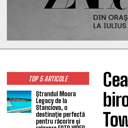
Cea
TOP 5 ARTICOLE
bir
Ștrandul Moora
Legacy de la
Stanciova, o
Tow
destinație perfectă
pentru răcorire și