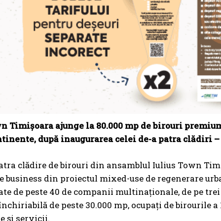
n Timișoara ajunge la 80.000 mp de birouri premium
ntinente, după inaugurarea celei de-a patra clădiri 
atra clădire de birouri din ansamblul Iulius Town Tim
e business din proiectul mixed-use de regenerare urba
te de peste 40 de companii multinaționale, de pe trei
închiriabilă de peste 30.000 mp, ocupați de birourile 
 și servicii.