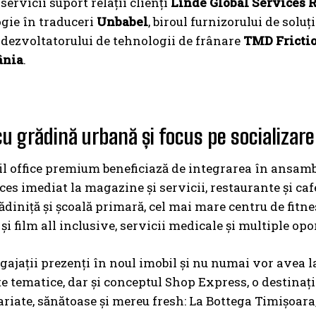
servicii suport relații clienți
Linde Global Services
gie în traduceri
Unbabel
, biroul furnizorului de solu
l dezvoltatorului de tehnologii de frânare
TMD Fricti
nia
.
cu grădină urbană și focus pe socializare
l office premium beneficiază de integrarea în ansamb
ces imediat la magazine și servicii, restaurante și cafe
rădiniță și școală primară, cel mai mare centru de fitn
și film all inclusive, servicii medicale și multiple opo
gajații prezenți în noul imobil și nu numai vor avea la 
e tematice, dar și conceptul Shop Express, o destinaţi
ariate, sănătoase şi mereu fresh: La Bottega Timișoara