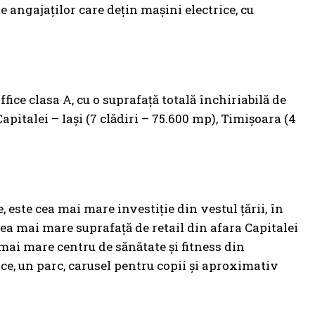
te angajaților care dețin mașini electrice, cu
fice clasa A, cu o suprafață totală închiriabilă de
pitalei – Iași (7 clădiri – 75.600 mp), Timișoara (4
este cea mai mare investiţie din vestul țării, în
cea mai mare suprafaţă de retail din afara Capitalei
mai mare centru de sănătate şi fitness din
ce, un parc, carusel pentru copii şi aproximativ