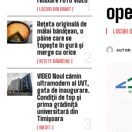
relaxare FOTO VIDEO
ope
LOCURI DIN BANAT
Rețeta originală de
mălai bănățean, o
LOCURI 
pâine care se
topește în gură și
AUTOR:
merge cu orice
REȚETE BĂNĂȚENE
VIDEO Noul cămin
ultramodern al UVT,
gata de inaugurare.
Condiții de top și
prima grădiniță
universitară din
Timișoara
INEDIT