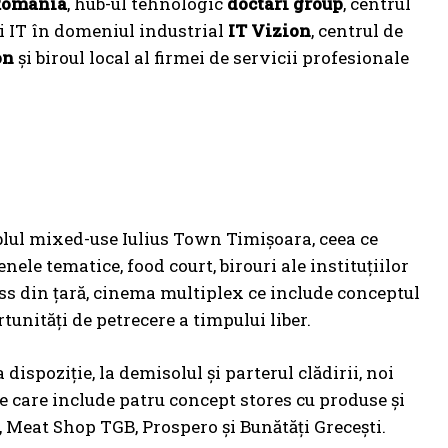
 Romania
, hub-ul tehnologic
doctari group
, centrul
ții IT în domeniul industrial
IT Vizion
, centrul de
on
și biroul local al firmei de servicii profesionale
lul mixed-use Iulius Town Timișoara, ceea ce
nele tematice, food court, birouri ale instituțiilor
ess din țară, cinema multiplex ce include conceptul
rtunități de petrecere a timpului liber.
dispoziție, la demisolul și parterul clădirii, noi
e care include patru concept stores cu produse şi
, Meat Shop TGB, Prospero şi Bunătăţi Greceşti.