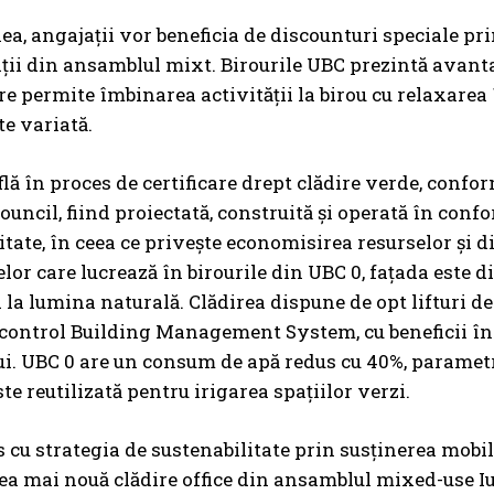
a, angajații vor beneficia de discounturi speciale pri
ații din ansamblul mixt. Birourile UBC prezintă avanta
are permite îmbinarea activității la birou cu relaxarea 
e variată.
flă în proces de certificare drept clădire verde, conf
ouncil, fiind proiectată, construită și operată în conf
itate, în ceea ce privește economisirea resurselor și
celor care lucrează în birourile din UBC 0, fațada este 
la lumina naturală. Clădirea dispune de opt lifturi de
 control Building Management System, cu beneficii în 
. UBC 0 are un consum de apă redus cu 40%, parametrii
te reutilizată pentru irigarea spațiilor verzi.
 cu strategia de sustenabilitate prin susținerea mobili
cea mai nouă clădire office din ansamblul mixed-use Iu