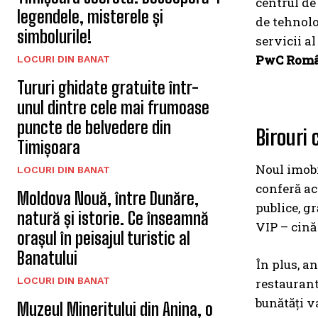
centrul de 
legendele, misterele și
de tehnolo
simbolurile!
servicii a
PwC Româ
LOCURI DIN BANAT
Tururi ghidate gratuite într-
unul dintre cele mai frumoase
puncte de belvedere din
Birouri 
Timișoara
Noul imobi
LOCURI DIN BANAT
conferă ac
Moldova Nouă, între Dunăre,
publice, g
natură și istorie. Ce înseamnă
VIP – cină 
orașul în peisajul turistic al
Banatului
În plus, an
LOCURI DIN BANAT
restaurant
bunătăţi v
Muzeul Mineritului din Anina, o