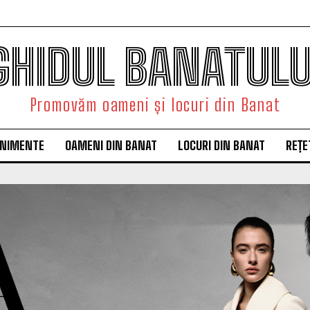
GHIDUL BANATULU
Promovăm oameni și locuri din Banat
ENIMENTE
OAMENI DIN BANAT
LOCURI DIN BANAT
REȚE