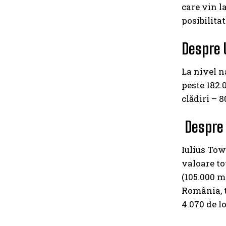
care vin l
posibilita
Despre 
La nivel n
peste 182.
clădiri – 
Despre 
Iulius Tow
valoare to
(105.000 m
România, t
4.070 de l