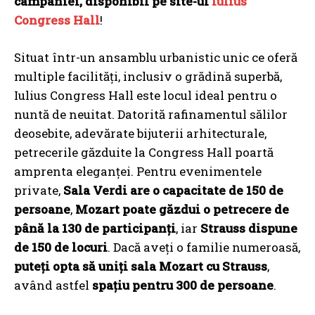
campaniei, disponibil pe site-ul
Iulius
Congress Hall
!
Situat într-un ansamblu urbanistic unic ce oferă
multiple facilități, inclusiv o grădină superbă,
Iulius Congress Hall este locul ideal pentru o
nuntă de neuitat. Datorită rafinamentul sălilor
deosebite, adevărate bijuterii arhitecturale,
petrecerile găzduite la Congress Hall poartă
amprenta eleganței. Pentru evenimentele
private,
Sala Verdi are o capacitate de 150 de
persoane
,
Mozart poate găzdui o petrecere de
până la 130 de participanți
, iar
Strauss dispune
de 150 de locuri
. Dacă aveți o familie numeroasă,
puteți opta să uniți sala Mozart cu Strauss
,
având astfel
spațiu pentru 300 de persoane
.