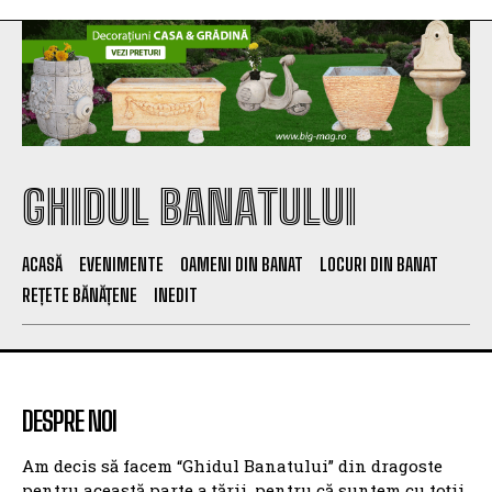
GHIDUL BANATULUI
ACASĂ
EVENIMENTE
OAMENI DIN BANAT
LOCURI DIN BANAT
REȚETE BĂNĂȚENE
INEDIT
DESPRE NOI
Am decis să facem “Ghidul Banatului” din dragoste
pentru această parte a țării, pentru că suntem cu toții