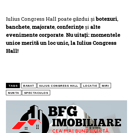
Iulius Congress Hall poate găzdui și
botezuri
,
banchete
,
majorate
,
conferințe
și
alte
evenimente corporate
.
Nu uitați: momentele
unice merită un loc unic, la Iulius Congress
Hall!
TAGS
BANAT
IULIUS CONGRESS HALL
LOCATIE
MIRI
NUNTA
SPECTACULOS