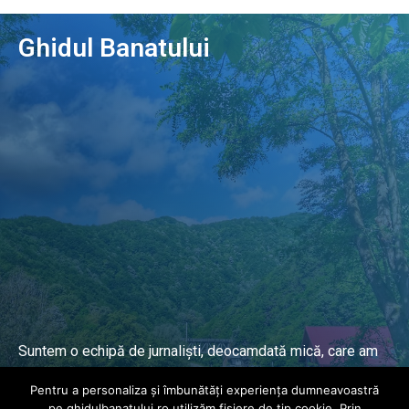
Ghidul Banatului
Suntem o echipă de jurnaliști, deocamdată mică, care am
lucrat și lucrăm în presa locală și națională de mai mulți
Pentru a personaliza și îmbunătăți experiența dumneavoastră
ani.
pe ghidulbanatului.ro utilizăm fișiere de tip cookie. Prin