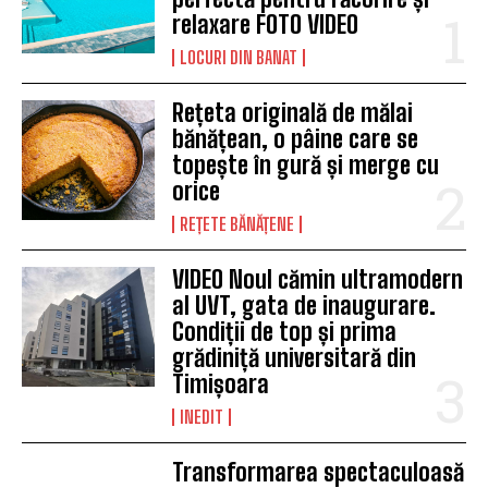
relaxare FOTO VIDEO
LOCURI DIN BANAT
Rețeta originală de mălai
bănățean, o pâine care se
topește în gură și merge cu
orice
REȚETE BĂNĂȚENE
VIDEO Noul cămin ultramodern
al UVT, gata de inaugurare.
Condiții de top și prima
grădiniță universitară din
Timișoara
INEDIT
Transformarea spectaculoasă