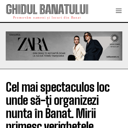
GHIDUL BANATULUI
Promovăm oameni și locuri din Banat
Cel mai spectaculos loc
unde să-ți organizezi
nunta în Banat. Mirii
primesc verighetele