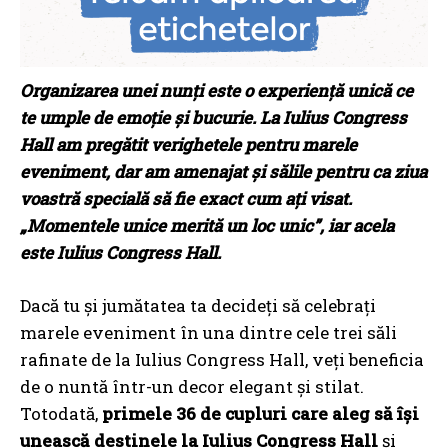
Organizarea unei nunți este o experiență unică ce
te umple de emoție și bucurie. La Iulius Congress
Hall am pregătit verighetele pentru marele
eveniment, dar am amenajat și sălile pentru ca ziua
voastră specială să fie exact cum ați visat.
„Momentele unice merită un loc unic”, iar acela
este Iulius Congress Hall.
Dacă tu și jumătatea ta decideți să celebrați
marele eveniment în una dintre cele trei săli
rafinate de la Iulius Congress Hall, veți beneficia
de o nuntă într-un decor elegant și stilat.
Totodată,
primele 36 de cupluri care aleg să își
unească destinele la Iulius Congress
Hall
și