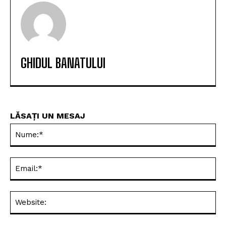
GHIDUL BANATULUI
LĂSAȚI UN MESAJ
Nu
Ema
Web