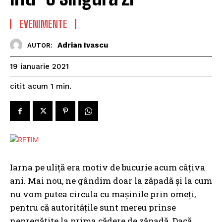
EVENIMENTE
Adrian Ivascu
AUTOR:
19 ianuarie 2021
citit acum
1
min.
Iarna pe uliță era motiv de bucurie acum câțiva
ani. Mai nou, ne gândim doar la zăpadă și la cum
nu vom putea circula cu mașinile prin omeți,
pentru că autoritățile sunt mereu prinse
nepregătite la prima cădere de zăpadă. Dacă