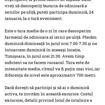
vreți să descoperiți bucuria de odinioară a
iernilor pe uliță, puteți participa duminică, 24
ianuarie, la o tură eveniment.
Este o tura medie de o zi în care descoperim
farmecul de odinioara al iernii pe uliță. Plecăm
duminică dimineață în jurul orei 7.00-7.30 și ne
întoarcem duminică în aceeași locație,
Timișoara, în jurul orei 21.30. Avem timp
suficient sa ne facem rucsacul. Tura este de
intensitate medie, ritmul va fi puțin mai vioi, iar
diferența de nivel este aproximativ 700 metri.
Dacă dorești să participi și să ai o duminică
activa, te invităm în această excursie. Costul
excursiei, detalii privind locul de intalnire a