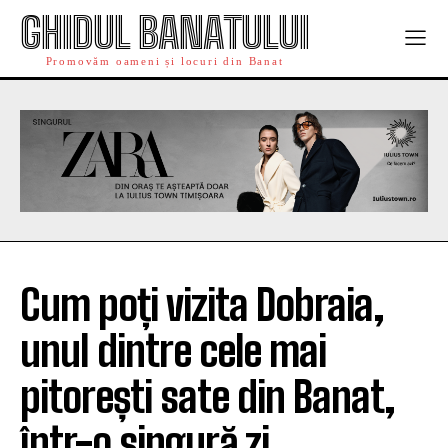
GHIDUL BANATULUI
Promovăm oameni și locuri din Banat
Cum poți vizita Dobraia,
unul dintre cele mai
pitorești sate din Banat,
într-o singură zi