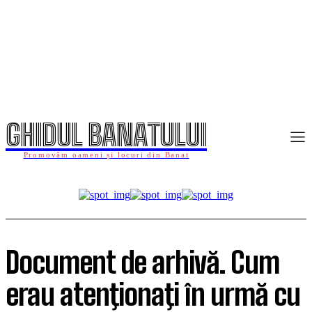
GHIDUL BANATULUI
Promovăm oameni și locuri din Banat
Document de arhivă. Cum
erau atenţionaţi în urmă cu