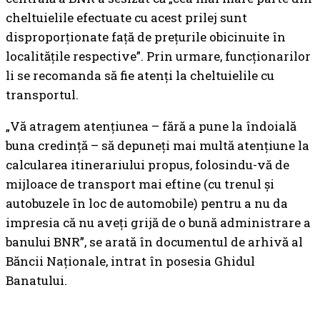
cheltuielile efectuate cu acest prilej sunt
disproporționate față de prețurile obicinuite în
localitățile respective”. Prin urmare, funcționarilor
li se recomanda să fie atenți la cheltuielile cu
transportul.
„Vă atragem atențiunea – fără a pune la îndoială
buna credință – să depuneți mai multă atențiune la
calcularea itinerariului propus, folosindu-vă de
mijloace de transport mai eftine (cu trenul și
autobuzele în loc de automobile) pentru a nu da
impresia că nu aveți grijă de o bună administrare a
banului BNR”, se arată în documentul de arhivă al
Băncii Naționale, intrat în posesia Ghidul
Banatului.