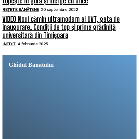
topește în gură și merge cu orice
REȚETE BĂNĂȚENE
20 septembrie 2022
VIDEO Noul cămin ultramodern al UVT, gata de
inaugurare. Condiții de top și prima grădiniță
universitară din Timișoara
INEDIT
4 februarie 2025
Ghidul Banatului