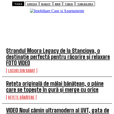
TAGS
ARHIVA
BANAT
BNR
TIMIS
TIMISOARA
TOP 5 ARTICOLE
Ștrandul Moora Legacy de la Stanciova, o
destinație perfectă pentru răcorire și relaxare
FOTO VIDEO
LOCURI DIN BANAT
Rețeta originală de mălai bănățean, o pâine
care se topește în gură și merge cu orice
REȚETE BĂNĂȚENE
VIDEO Noul cămin ultramodern al UVT, gata de