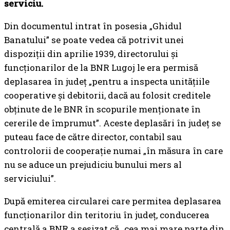
serviciu.
Din documentul intrat în posesia „Ghidul
Banatului” se poate vedea că potrivit unei
dispoziții din aprilie 1939, directorului și
funcționarilor de la BNR Lugoj le era permisă
deplasarea în județ „pentru a inspecta unitățiile
cooperative și debitorii, dacă au folosit creditele
obținute de le BNR în scopurile menționate în
cererile de împrumut”. Aceste deplasări în județ se
puteau face de către director, contabil sau
controlorii de cooperație numai „în măsura în care
nu se aduce un prejudiciu bunului mers al
serviciului”.
După emiterea circularei care permitea deplasarea
funcționarilor din teritoriu în județ, conducerea
centrală a BNR a sesizat că „cea mai mare parte din