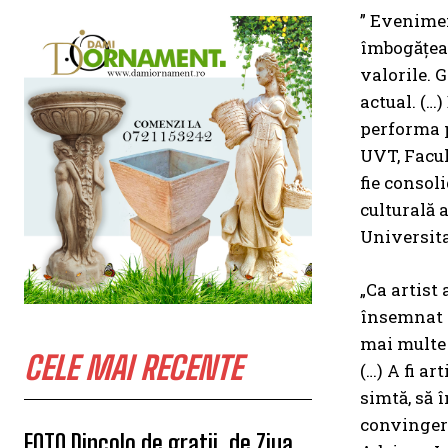
” Evenime
îmbogățeas
valorile. 
actual. (…
performa p
UVT, Facul
fie consol
culturală 
Universit
„Ca artist 
însemnat d
mai multe
CELE MAI RECENTE
(…) A fi a
simtă, să î
convingerea
FOTO Dincolo de gratii, de Ziua