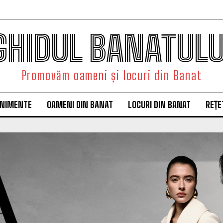
GHIDUL BANATULU
Promovăm oameni și locuri din Banat
ENIMENTE
OAMENI DIN BANAT
LOCURI DIN BANAT
REȚE