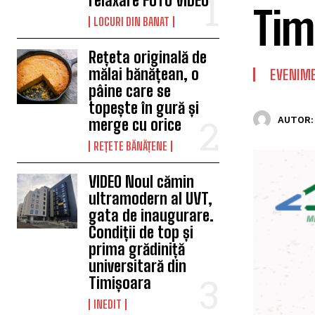
relaxare FOTO VIDEO
Tim
LOCURI DIN BANAT
Rețeta originală de
mălai bănățean, o
EVENIM
pâine care se
topește în gură și
AUTOR:
merge cu orice
REȚETE BĂNĂȚENE
VIDEO Noul cămin
ultramodern al UVT,
gata de inaugurare.
Condiții de top și
prima grădiniță
universitară din
Timișoara
INEDIT