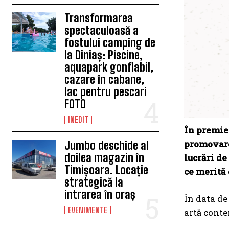
Transformarea
spectaculoasă a
fostului camping de
la Diniaș: Piscine,
aquapark gonflabil,
cazare în cabane,
lac pentru pescari
FOTO
INEDIT
În premie
promovare 
Jumbo deschide al
doilea magazin în
lucrări de
Timișoara. Locație
ce merită 
strategică la
intrarea în oraș
În data d
EVENIMENTE
artă conte