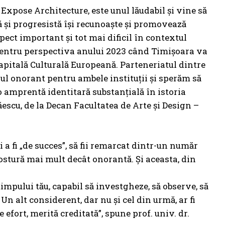
ose Architecture, este unul lăudabil și vine să
ă și progresistă își recunoaște și promovează
pect important și tot mai dificil în contextul
pentru perspectiva anului 2023 când Timișoara va
apitală Culturală Europeană. Parteneriatul dintre
ul onorant pentru ambele instituții și sperăm să
o amprentă identitară substanțială în istoria
hăescu, de la Decan Facultatea de Arte și Design –
i a fi „de succes”, să fii remarcat dintr-un număr
postură mai mult decât onorantă. Și aceasta, din
timpului tău, capabil să investgheze, să observe, să
. Un alt considerent, dar nu și cel din urmă, ar fi
 efort, merită creditată”, spune prof. univ. dr.