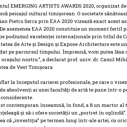
ntul EMERGING ARTISTS AWARDS 2020, organizat de Exp
că peisajul cultural timișorean. O societate sănătoas
Gian Pietro Serra prin EAA 2020 vizează exact acest as
) De asemenea EAA 2020 constituie un moment fertil 
e podiumul excelenței internaționale prin titlul de C
tatea de Arte și Design și Expose Architecture este un
idat pe parcursul timpului. Împreună, vom putea lăsa 
a orașului nostru.”, a declarat prof. univ. dr. Camil Mi
atea de Vest Timișoara
aflat la începutul carierei profesionale, pe care o visez
e absolvenți ai unei facultăți de artă te pune într-o 
 considerente.
rtist contemporan înseamnă, în fond, a fi un martor al 
nțeleagă și să-i ofere societății un „portret în oglindă”
 că „investiția” pe termen lung într-ale artei, cu orice