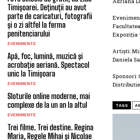
Adriana Lu
Timișoarei. Deținuții au avut
parte de caricaturi, fotografii
Evenimentu
și o zi altfel la ferma
Facultatea
penitenciarului
Expoziția 
EVENIMENTE
Artiști: M
Apă, foc, lumină, muzică și
Daniela Sa
acrobație aeriană. Spectacol
unic la Timișoara
Sponsori: 
EVENIMENTE
Distributi
Sloturile online moderne, mai
complexe de la un an la altul
TAGS
A
EVENIMENTE
Trei filme. Trei destine. Regina
Maria, Regele Mihai și Nicolae