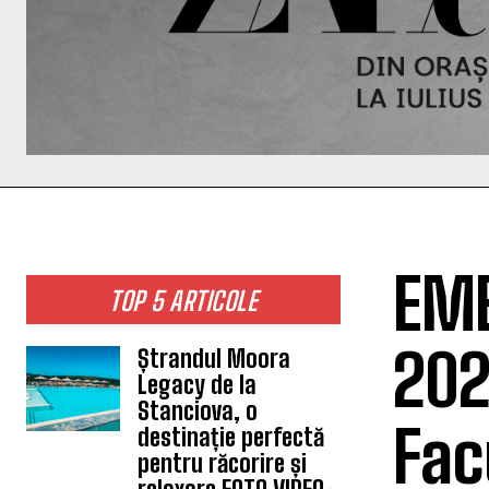
EME
TOP 5 ARTICOLE
202
Ștrandul Moora
Legacy de la
Stanciova, o
Fac
destinație perfectă
pentru răcorire și