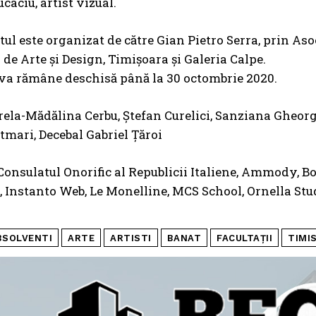
caciu, artist vizual.
l este organizat de către Gian Pietro Serra, prin Aso
 de Arte și Design, Timișoara și Galeria Calpe.
va rămâne deschisă până la 30 octombrie 2020.
irela-Mădălina Cerbu, Ștefan Curelici, Sanziana Gheor
tmari, Decebal Gabriel Țăroi
Consulatul Onorific al Republicii Italiene, Ammody, B
e, Instanto Web, Le Monelline, MCS School, Ornella St
BSOLVENTI
ARTE
ARTISTI
BANAT
FACULTAȚII
TIMI