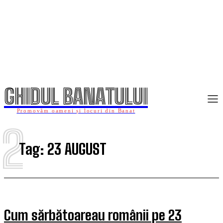
GHIDUL BANATULUI
Promovăm oameni și locuri din Banat
2
Tag:
23 AUGUST
Cum sărbătoareau românii pe 23