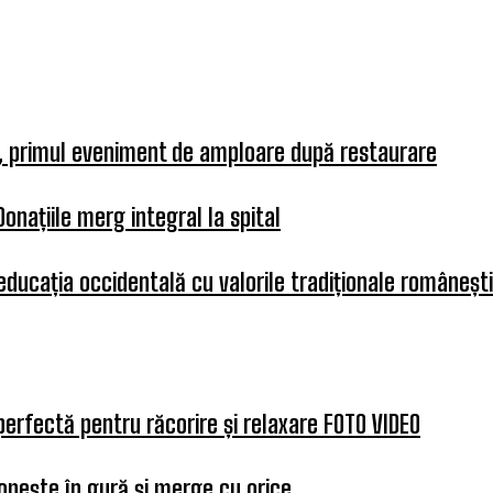
a, primul eveniment de amploare după restaurare
Donațiile merg integral la spital
 educația occidentală cu valorile tradiționale românești
perfectă pentru răcorire și relaxare FOTO VIDEO
opește în gură și merge cu orice