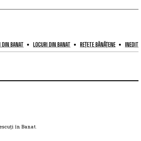
 DIN BANAT
LOCURI DIN BANAT
REȚETE BĂNĂȚENE
INEDIT
escuți în Banat.