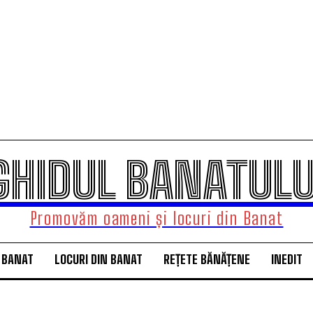
GHIDUL BANATULU
Promovăm oameni și locuri din Banat
 BANAT
LOCURI DIN BANAT
REȚETE BĂNĂȚENE
INEDIT