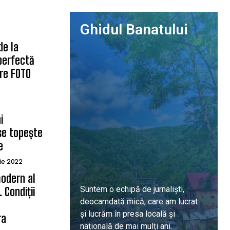
Ghidul Banatului
de la
 perfectă
are FOTO
i
se topește
e
ie 2022
odern al
Suntem o echipă de jurnaliști,
 Condiții
deocamdată mică, care am lucrat
ă
și lucrăm în presa locală și
ra
națională de mai mulți ani.