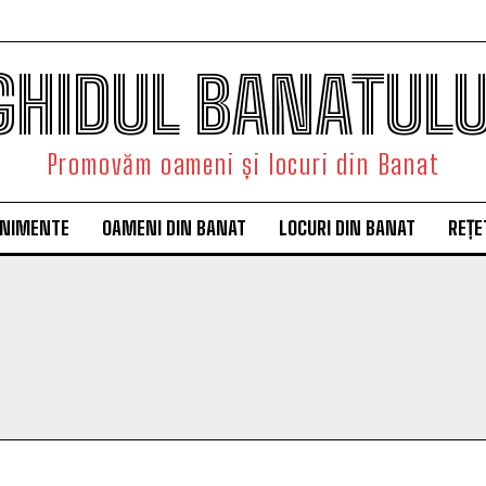
GHIDUL BANATULU
Promovăm oameni și locuri din Banat
ENIMENTE
OAMENI DIN BANAT
LOCURI DIN BANAT
REȚE