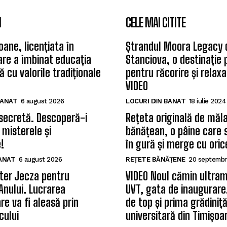
I
CELE MAI CITITE
oane, licențiata în
Ștrandul Moora Legacy 
care a îmbinat educația
Stanciova, o destinație
 cu valorile tradiționale
pentru răcorire și relax
VIDEO
BANAT
6 august 2026
LOCURI DIN BANAT
18 iulie 2024
secretă. Descoperă-i
Rețeta originală de măla
 misterele și
bănățean, o pâine care 
!
în gură și merge cu oric
BANAT
6 august 2026
REȚETE BĂNĂȚENE
20 septembr
ter Jecza pentru
VIDEO Noul cămin ultram
Anului. Lucrarea
UVT, gata de inaugurare.
re va fi aleasă prin
de top și prima grădiniț
cului
universitară din Timișoa