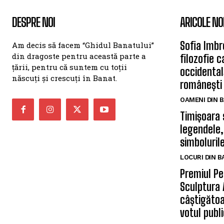
DESPRE NOI
ARICOLE NO
Sofia Imbr
Am decis să facem “Ghidul Banatului”
din dragoste pentru această parte a
filozofie 
țării, pentru că suntem cu toții
occidentală
născuți și crescuți în Banat.
românești
OAMENI DIN 
Timișoara 
legendele,
simbolurile
LOCURI DIN 
Premiul Pe
Sculptura 
câștigătoa
votul publi