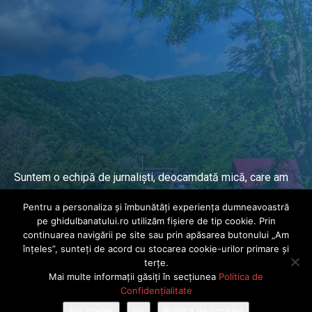
Suntem o echipă de jurnaliști, deocamdată mică, care am
lucrat și lucrăm în presa locală și națională de mai mulți
Pentru a personaliza și îmbunătăți experiența dumneavoastră
ani.
pe ghidulbanatului.ro utilizăm fișiere de tip cookie. Prin
continuarea navigării pe site sau prin apăsarea butonului „Am
înțeles”, sunteți de acord cu stocarea cookie-urilor primare și
DESPRE PROIECT
terțe.
Mai multe informații găsiți în secțiunea
Politica de
© Ghidul Banatului 2025. Toate drepturile rezervate · Dezvoltat de
Confidențialitate
Power Media FX
Am înțeles
Nu
Politica de cookies