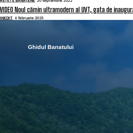
REȚETE BĂNĂȚENE
20 septembrie 2022
VIDEO Noul cămin ultramodern al UVT, gata de inaugurar
INEDIT
4 februarie 2025
Ghidul Banatului