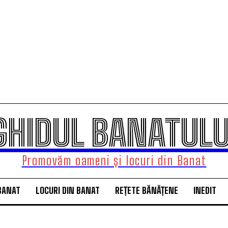
GHIDUL BANATULU
Promovăm oameni și locuri din Banat
BANAT
LOCURI DIN BANAT
REȚETE BĂNĂȚENE
INEDIT