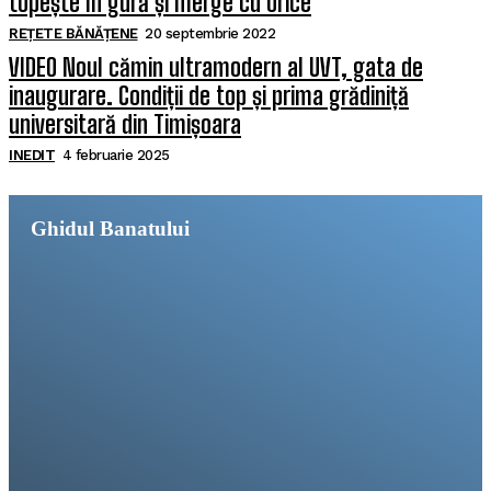
topește în gură și merge cu orice
REȚETE BĂNĂȚENE
20 septembrie 2022
VIDEO Noul cămin ultramodern al UVT, gata de
inaugurare. Condiții de top și prima grădiniță
universitară din Timișoara
INEDIT
4 februarie 2025
Ghidul Banatului