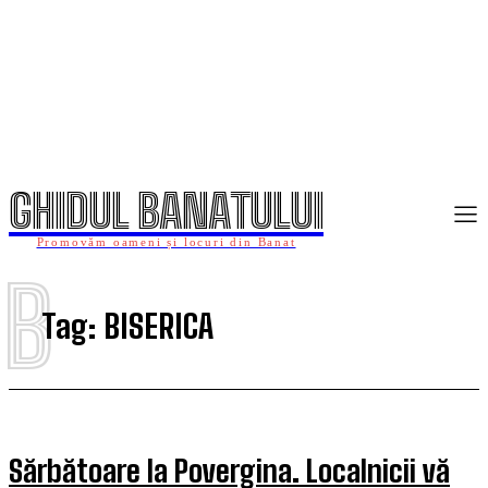
GHIDUL BANATULUI
Promovăm oameni și locuri din Banat
B
Tag:
BISERICA
Sărbătoare la Povergina. Localnicii vă