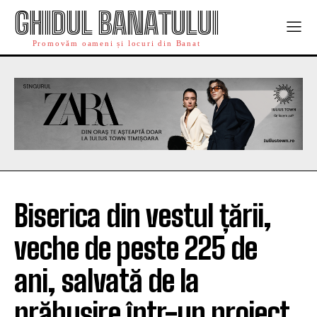
GHIDUL BANATULUI
Promovăm oameni și locuri din Banat
Biserica din vestul țării,
veche de peste 225 de
ani, salvată de la
prăbușire într-un proiect