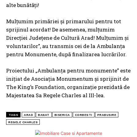
alte bunătăți!
Mulțumim primăriei și primarului pentru tot
sprijinul acordat! De asemenea, mulțumim
Direcției Județene de Cultură Arad! Mulțumim și
voluntarilor”, au transmis cei de la Ambulanța
pentru Monumente, după finalizarea lucrărilor.
Proiectului „Ambulanţa pentru monumente” este
inițiat de Asociația Monumentum și sprijinit de
The King’s Foundation, organizație prezidată de
Majestatea Sa Regele Charles al III-lea.
TAGS
ARAD
BANAT
BISERICA
CORBESTI
PRABUSIRE
REGELE CHARLES