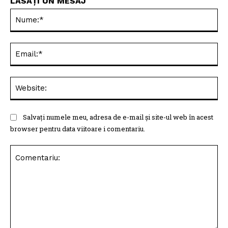
LĂSAȚI UN MESAJ
Nu
Ema
Web
Salvați numele meu, adresa de e-mail și site-ul web în acest
browser pentru data viitoare i comentariu.