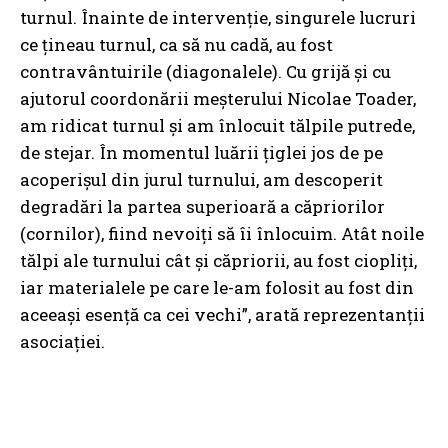
turnul. Înainte de intervenție, singurele lucruri
ce țineau turnul, ca să nu cadă, au fost
contravântuirile (diagonalele). Cu grijă și cu
ajutorul coordonării meșterului Nicolae Toader,
am ridicat turnul și am înlocuit tălpile putrede,
de stejar. În momentul luării țiglei jos de pe
acoperișul din jurul turnului, am descoperit
degradări la partea superioară a căpriorilor
(cornilor), fiind nevoiți să îi înlocuim. Atât noile
tălpi ale turnului cât și căpriorii, au fost ciopliți,
iar materialele pe care le-am folosit au fost din
aceeași esență ca cei vechi”, arată reprezentanții
asociației.