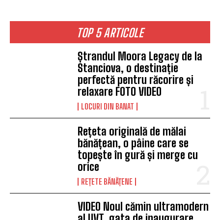
TOP 5 ARTICOLE
Ștrandul Moora Legacy de la
Stanciova, o destinație
perfectă pentru răcorire și
relaxare FOTO VIDEO
LOCURI DIN BANAT
Rețeta originală de mălai
bănățean, o pâine care se
topește în gură și merge cu
orice
REȚETE BĂNĂȚENE
VIDEO Noul cămin ultramodern
al UVT, gata de inaugurare.