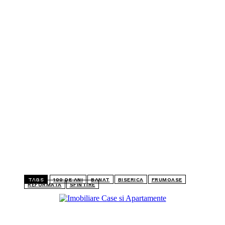
TAGS
100 DE ANI
BANAT
BISERICA
FRUMOASE
REFORMATA
SFINTIRE