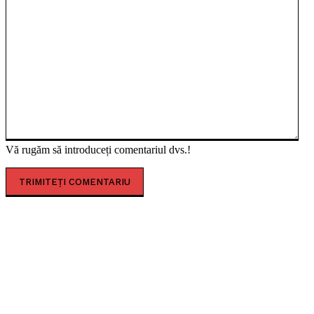
Vă rugăm să introduceți comentariul dvs.!
CELE MAI CITITE
Amfiteatrul roman de la Ulpia Traiana Sarmizegetusa,