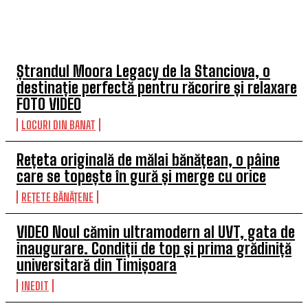
TOP 5 ARTICOLE
Ștrandul Moora Legacy de la Stanciova, o
destinație perfectă pentru răcorire și relaxare
FOTO VIDEO
LOCURI DIN BANAT
Rețeta originală de mălai bănățean, o pâine
care se topește în gură și merge cu orice
REȚETE BĂNĂȚENE
VIDEO Noul cămin ultramodern al UVT, gata de
inaugurare. Condiții de top și prima grădiniță
universitară din Timișoara
INEDIT