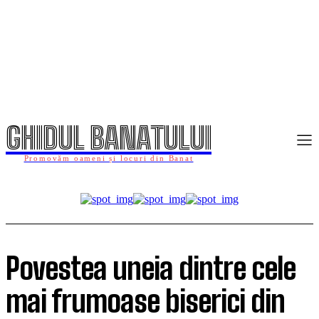
GHIDUL BANATULUI
Promovăm oameni și locuri din Banat
Povestea uneia dintre cele
mai frumoase biserici din