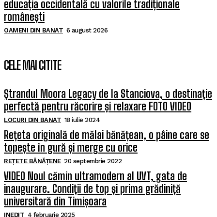
educația occidentală cu valorile tradiționale
românești
OAMENI DIN BANAT
6 august 2026
CELE MAI CITITE
Ștrandul Moora Legacy de la Stanciova, o destinație
perfectă pentru răcorire și relaxare FOTO VIDEO
LOCURI DIN BANAT
18 iulie 2024
Rețeta originală de mălai bănățean, o pâine care se
topește în gură și merge cu orice
REȚETE BĂNĂȚENE
20 septembrie 2022
VIDEO Noul cămin ultramodern al UVT, gata de
inaugurare. Condiții de top și prima grădiniță
universitară din Timișoara
INEDIT
4 februarie 2025