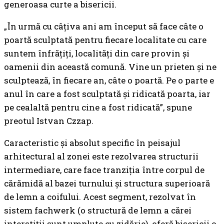
generoasa curte a bisericii.
„În urmă cu câțiva ani am început să face câte o
poartă sculptată pentru fiecare localitate cu care
suntem înfrățiți, localități din care provin și
oamenii din această comună. Vine un prieten și ne
sculptează, în fiecare an, câte o poartă. Pe o parte e
anul în care a fost sculptată și ridicată poarta, iar
pe cealaltă pentru cine a fost ridicată”, spune
preotul Istvan Czzap.
Caracteristic și absolut specific în peisajul
arhitectural al zonei este rezolvarea structurii
intermediare, care face tranziția între corpul de
cărămidă al bazei turnului și structura superioară
de lemn a coifului. Acest segment, rezolvat în
sistem fachwerk (o structură de lemn a cărei
interstiții sunt umplute cu zidărie), oferă bisericii o