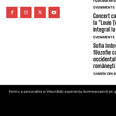
EVENIMENTE
Concert car
la ”Louis 
integral la
EVENIMENTE
Sofia Imbr
filozofie 
occidentală
românești
OAMENI DIN 
Pentru a personaliza și îmbunătăți experiența dumneavoastră pe ghid
© Ghidul Ba