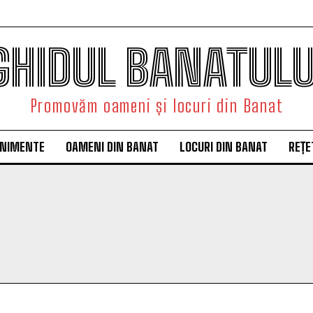
GHIDUL BANATULU
Promovăm oameni și locuri din Banat
ENIMENTE
OAMENI DIN BANAT
LOCURI DIN BANAT
REȚE