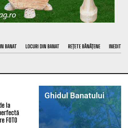
IN BANAT
LOCURI DIN BANAT
REȚETE BĂNĂȚENE
INEDIT
Ghidul Banatului
de la
 perfectă
are FOTO