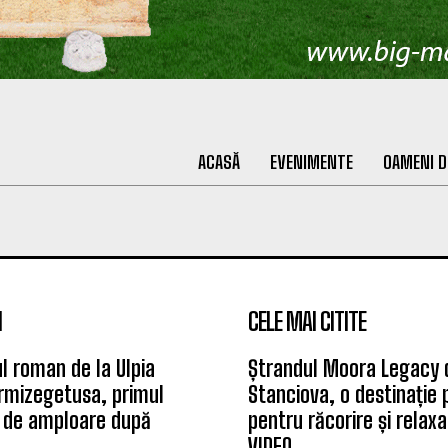
ACASĂ
EVENIMENTE
OAMENI D
I
CELE MAI CITITE
l roman de la Ulpia
Ștrandul Moora Legacy 
rmizegetusa, primul
Stanciova, o destinație
 de amploare după
pentru răcorire și relax
VIDEO