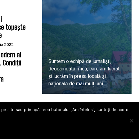
i
se topește
e
ie 2022
odern al
Suntem o echipă de jurnaliști,
 Condiții
deocamdată mică, care am lucrat
ă
și lucrăm în presa locală și
ra
națională de mai mulți ani.
DESPRE PROIECT
i pe site sau prin apăsarea butonului „Am înțeles”, sunteți de acord
wer Media FX