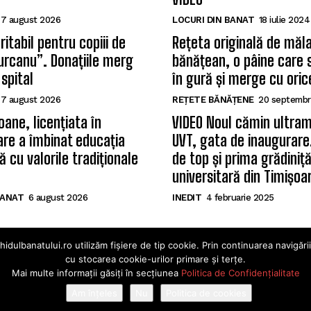
7 august 2026
LOCURI DIN BANAT
18 iulie 2024
itabil pentru copiii de
Rețeta originală de măla
Țurcanu”. Donațiile merg
bănățean, o pâine care 
 spital
în gură și merge cu oric
7 august 2026
REȚETE BĂNĂȚENE
20 septembr
oane, licențiata în
VIDEO Noul cămin ultram
care a îmbinat educația
UVT, gata de inaugurare.
 cu valorile tradiționale
de top și prima grădiniț
universitară din Timișoa
BANAT
6 august 2026
INEDIT
4 februarie 2025
ulbanatului.ro utilizăm fișiere de tip cookie. Prin continuarea navigări
cu stocarea cookie-urilor primare și terțe.
Mai multe informații găsiți în secțiunea
Politica de Confidențialitate
natului 2025. Toate drepturile rezervate · Dezvoltat de Po
Am înțeles
Nu
Politica de cookies