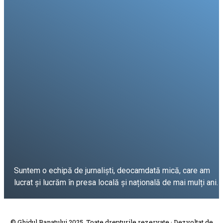
Suntem o echipă de jurnaliști, deocamdată mică, care am
lucrat și lucrăm în presa locală și națională de mai mulți ani.
DESPRE PROIECT
© Ghidul Banatului 2025. Toate drepturile rezervate · Dezvoltat de