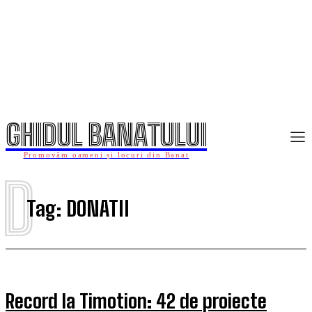
GHIDUL BANATULUI
Promovăm oameni și locuri din Banat
D
Tag:
DONATII
Record la Timotion: 42 de proiecte