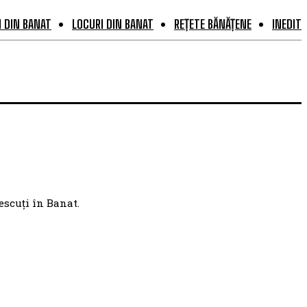
 DIN BANAT
LOCURI DIN BANAT
REȚETE BĂNĂȚENE
INEDIT
escuți în Banat.