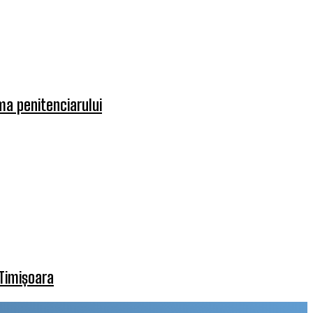
rma penitenciarului
 Timișoara