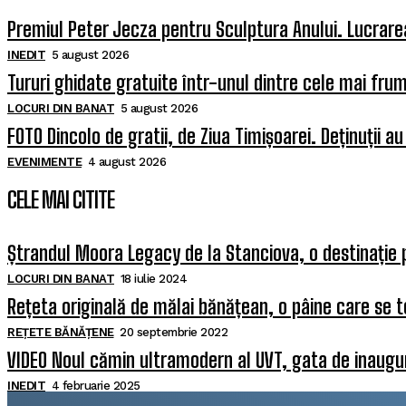
Premiul Peter Jecza pentru Sculptura Anului. Lucrarea
INEDIT
5 august 2026
Tururi ghidate gratuite într-unul dintre cele mai fr
LOCURI DIN BANAT
5 august 2026
FOTO Dincolo de gratii, de Ziua Timișoarei. Deținuții au
EVENIMENTE
4 august 2026
CELE MAI CITITE
Ștrandul Moora Legacy de la Stanciova, o destinație 
LOCURI DIN BANAT
18 iulie 2024
Rețeta originală de mălai bănățean, o pâine care se t
REȚETE BĂNĂȚENE
20 septembrie 2022
VIDEO Noul cămin ultramodern al UVT, gata de inaugura
INEDIT
4 februarie 2025