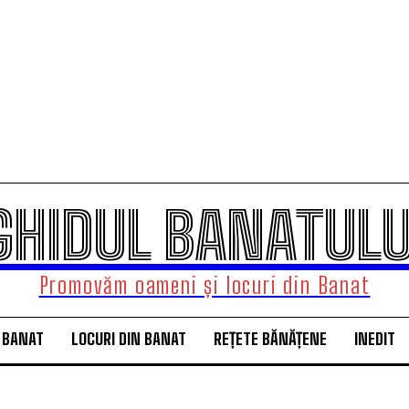
GHIDUL BANATULU
Promovăm oameni și locuri din Banat
 BANAT
LOCURI DIN BANAT
REȚETE BĂNĂȚENE
INEDIT