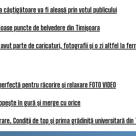
 câștigătoare va fi aleasă prin votul publicului
umoase puncte de belvedere din Timișoara
 avut parte de caricaturi, fotografii și o zi altfel la fe
perfectă pentru răcorire și relaxare FOTO VIDEO
opește în gură și merge cu orice
re. Condiții de top și prima grădiniță universitară din