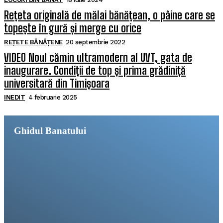
Rețeta originală de mălai bănățean, o pâine care se
topește în gură și merge cu orice
REȚETE BĂNĂȚENE
20 septembrie 2022
VIDEO Noul cămin ultramodern al UVT, gata de
inaugurare. Condiții de top și prima grădiniță
universitară din Timișoara
INEDIT
4 februarie 2025
Ghidul Banatului