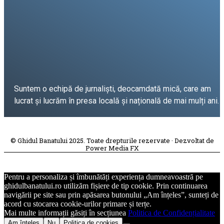
Suntem o echipă de jurnaliști, deocamdată mică, care am
lucrat și lucrăm în presa locală și națională de mai mulți ani.
DESPRE PROIECT
© Ghidul Banatului 2025. Toate drepturile rezervate · Dezvoltat de
Power Media FX
Pentru a personaliza și îmbunătăți experiența dumneavoastră pe
ghidulbanatului.ro utilizăm fișiere de tip cookie. Prin continuarea
navigării pe site sau prin apăsarea butonului „Am înțeles”, sunteți de
acord cu stocarea cookie-urilor primare și terțe.
Mai multe informații găsiți în secțiunea
Politica de Confidențialitate
Am înțeles
Nu
Politica de cookies