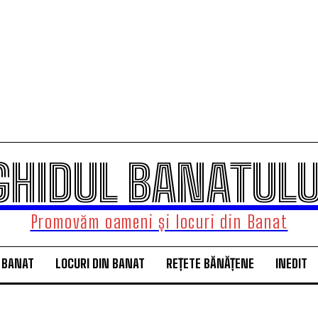
GHIDUL BANATULU
Promovăm oameni și locuri din Banat
 BANAT
LOCURI DIN BANAT
REȚETE BĂNĂȚENE
INEDIT