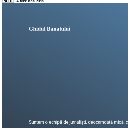
INEDIT
4 februarie 2025
Ghidul Banatului
Suntem o echipă de jurnaliști, deocamdată mică, car