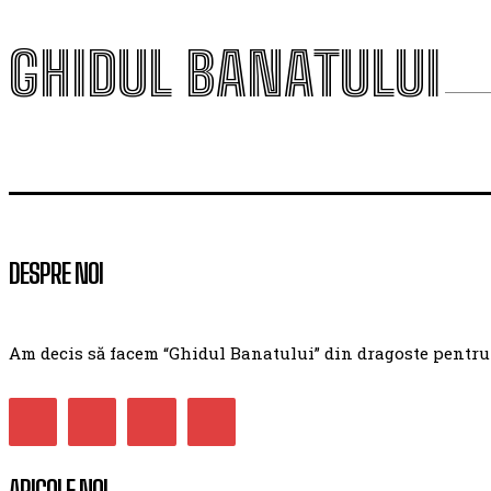
GHIDUL BANATULUI
DESPRE NOI
Am decis să facem “Ghidul Banatului” din dragoste pentru ac
ARICOLE NOI