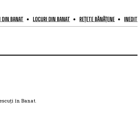
 DIN BANAT
LOCURI DIN BANAT
REȚETE BĂNĂȚENE
INEDIT
escuți în Banat.