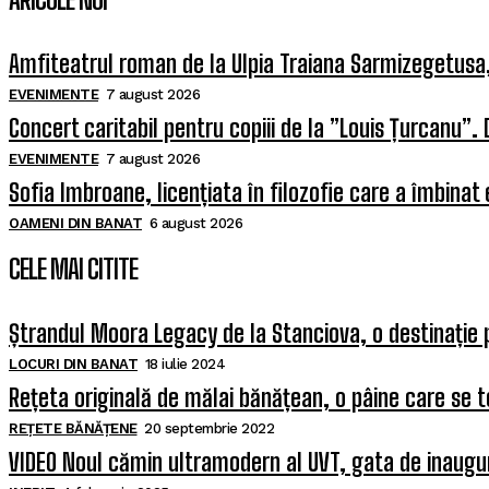
Amfiteatrul roman de la Ulpia Traiana Sarmizegetus
EVENIMENTE
7 august 2026
Concert caritabil pentru copiii de la ”Louis Țurcanu”. 
EVENIMENTE
7 august 2026
Sofia Imbroane, licențiata în filozofie care a îmbinat
OAMENI DIN BANAT
6 august 2026
CELE MAI CITITE
Ștrandul Moora Legacy de la Stanciova, o destinație 
LOCURI DIN BANAT
18 iulie 2024
Rețeta originală de mălai bănățean, o pâine care se t
REȚETE BĂNĂȚENE
20 septembrie 2022
VIDEO Noul cămin ultramodern al UVT, gata de inaugura