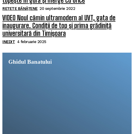
topește în gură și merge cu orice
REȚETE BĂNĂȚENE
20 septembrie 2022
VIDEO Noul cămin ultramodern al UVT, gata de
inaugurare. Condiții de top și prima grădiniță
universitară din Timișoara
INEDIT
4 februarie 2025
Ghidul Banatului