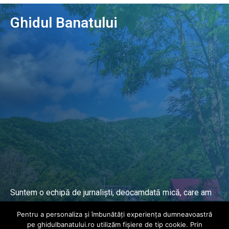
Ghidul Banatului
Suntem o echipă de jurnaliști, deocamdată mică, care am
lucrat și lucrăm în presa locală și națională de mai mulți
Pentru a personaliza și îmbunătăți experiența dumneavoastră
ani.
pe ghidulbanatului.ro utilizăm fișiere de tip cookie. Prin