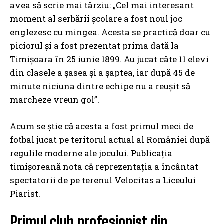
avea să scrie mai târziu: „Cel mai interesant
moment al serbării şcolare a fost noul joc
englezesc cu mingea. Acesta se practică doar cu
piciorul şi a fost prezentat prima dată la
Timişoara în 25 iunie 1899. Au jucat câte 11 elevi
din clasele a şasea şi a şaptea, iar după 45 de
minute niciuna dintre echipe nu a reuşit să
marcheze vreun gol”.
Acum se ştie că acesta a fost primul meci de
fotbal jucat pe teritorul actual al României după
regulile moderne ale jocului. Publicaţia
timişoreană nota că reprezentaţia a încântat
spectatorii de pe terenul Velocitas a Liceului
Piarist.
Primul club profesionist din