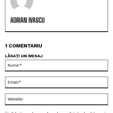
ADRIAN IVASCU
1 COMENTARIU
LĂSAȚI UN MESAJ
Nu
Ema
Web