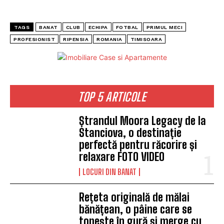
TAGS
BANAT
CLUB
ECHIPA
FOTBAL
PRIMUL MECI
PROFESIONIST
RIPENSIA
ROMANIA
TIMISOARA
TOP 5 ARTICOLE
Ștrandul Moora Legacy de la
Stanciova, o destinație
perfectă pentru răcorire și
relaxare FOTO VIDEO
LOCURI DIN BANAT
Rețeta originală de mălai
bănățean, o pâine care se
topește în gură și merge cu