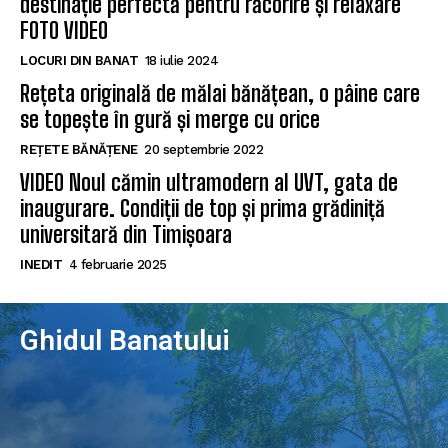
destinație perfectă pentru răcorire și relaxare
FOTO VIDEO
LOCURI DIN BANAT
18 iulie 2024
Rețeta originală de mălai bănățean, o pâine care
se topește în gură și merge cu orice
REȚETE BĂNĂȚENE
20 septembrie 2022
VIDEO Noul cămin ultramodern al UVT, gata de
inaugurare. Condiții de top și prima grădiniță
universitară din Timișoara
INEDIT
4 februarie 2025
Ghidul Banatului