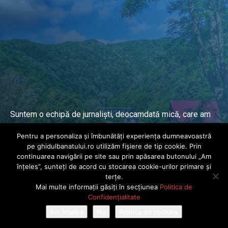
Suntem o echipă de jurnaliști, deocamdată mică, care am
lucrat și lucrăm în presa locală și națională de mai mulți
Pentru a personaliza și îmbunătăți experiența dumneavoastră
ani.
pe ghidulbanatului.ro utilizăm fișiere de tip cookie. Prin
continuarea navigării pe site sau prin apăsarea butonului „Am
înțeles”, sunteți de acord cu stocarea cookie-urilor primare și
DESPRE PROIECT
terțe.
Mai multe informații găsiți în secțiunea
Politica de
© Ghidul Banatului 2025. Toate drepturile rezervate · Dezvoltat de
Confidențialitate
Power Media FX
Am înțeles
Nu
Politica de cookies