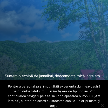
Suntem o echipă de jurnaliști, deocamdată mică, care am
lucrat și lucrăm în presa locală și națională de mai mulți
Pentru a personaliza și îmbunătăți experiența dumneavoastră
ani.
pe ghidulbanatului.ro utilizăm fișiere de tip cookie. Prin
continuarea navigării pe site sau prin apăsarea butonului „Am
înțeles”, sunteți de acord cu stocarea cookie-urilor primare și
DESPRE PROIECT
terțe.