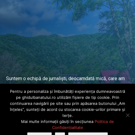
Suntem o echipă de jurnaliști, deocamdată mică, care am
lucrat și lucrăm în presa locală și națională de mai mulți
Pentru a personaliza și îmbunătăți experiența dumneavoastră
ani.
pe ghidulbanatului.ro utilizăm fișiere de tip cookie. Prin
continuarea navigării pe site sau prin apăsarea butonului „Am
înțeles”, sunteți de acord cu stocarea cookie-urilor primare și
DESPRE PROIECT
terțe.
Mai multe informații găsiți în secțiunea
Politica de
© Ghidul Banatului 2025. Toate drepturile rezervate · Dezvoltat de
Confidențialitate
Power Media FX