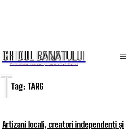
GHIDUL BANATULUI
Promovăm oameni și locuri din Banat
T
Tag:
TARG
Artizani locali, creatori independenți și