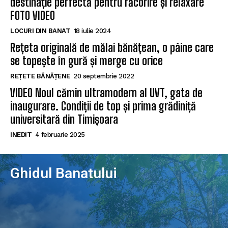
destinație perfectă pentru răcorire și relaxare
FOTO VIDEO
LOCURI DIN BANAT
18 iulie 2024
Rețeta originală de mălai bănățean, o pâine care
se topește în gură și merge cu orice
REȚETE BĂNĂȚENE
20 septembrie 2022
VIDEO Noul cămin ultramodern al UVT, gata de
inaugurare. Condiții de top și prima grădiniță
universitară din Timișoara
INEDIT
4 februarie 2025
Ghidul Banatului