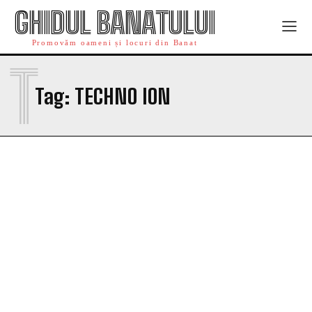
GHIDUL BANATULUI
Promovăm oameni și locuri din Banat
T
Tag:
TECHNO ION