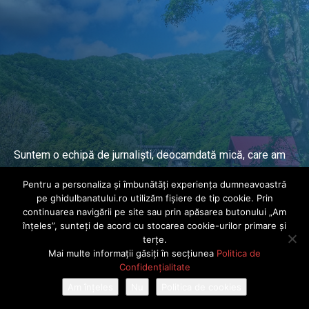
Suntem o echipă de jurnaliști, deocamdată mică, care am
lucrat și lucrăm în presa locală și națională de mai mulți
Pentru a personaliza și îmbunătăți experiența dumneavoastră
ani.
pe ghidulbanatului.ro utilizăm fișiere de tip cookie. Prin
continuarea navigării pe site sau prin apăsarea butonului „Am
înțeles”, sunteți de acord cu stocarea cookie-urilor primare și
DESPRE PROIECT
terțe.
Mai multe informații găsiți în secțiunea
Politica de
© Ghidul Banatului 2025. Toate drepturile rezervate · Dezvoltat de
Confidențialitate
Power Media FX
Am înțeles
Nu
Politica de cookies