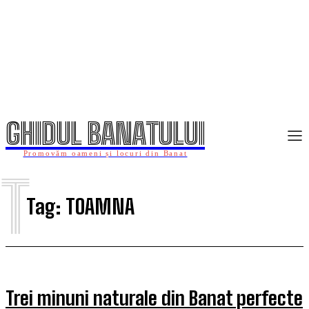
GHIDUL BANATULUI
Promovăm oameni și locuri din Banat
T
Tag:
TOAMNA
Trei minuni naturale din Banat perfecte