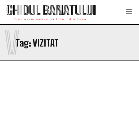
GHIDUL BANATULUI
Promovăm oameni și locuri din Banat
V
Tag:
VIZITAT