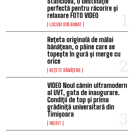
Stanciova, o destinație
perfectă pentru răcorire și
relaxare FOTO VIDEO
LOCURI DIN BANAT
Rețeta originală de mălai
bănățean, o pâine care se
topește în gură și merge cu
orice
REȚETE BĂNĂȚENE
VIDEO Noul cămin ultramodern
al UVT, gata de inaugurare.
Condiții de top și prima
grădiniță universitară din
Timișoara
INEDIT