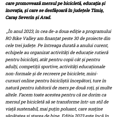
care promovează mersul pe bicicletă, educația și
inovația, și care se desfășoară în județele Timiș,
Caraș Severin și Arad.
„În anul 2023, în cea de-a doua ediție a programului
RO Bike Valley am finanțat peste 30 de proiecte din
cele trei județe. Pe întreaga durată a anului curent,
echipele au organizat activități de educație rutieră
pentru bicicliști, atât pentru copii cât și pentru
adulți, competiții sportive, activități educaționale
non-formale și de recreere pe biciclete, mini-
cursuri online pentru bicicliștii începători, ture în
natură pentru iubitorii de mers pe două roți, și multe
altele. Facem toate acestea pentru că ne dorim ca
mersul pe bicicletă să se transforme într-un stil de
viață sustenabil, mai puțin poluant, care susține
sănătatea și starea de bine. Ediția 2023 este încă în