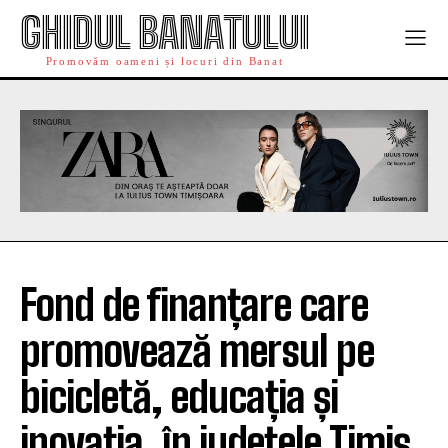
GHIDUL BANATULUI
Promovăm oameni și locuri din Banat
Fond de finanțare care
promovează mersul pe
bicicletă, educația și
inovația, în județele Timiș,