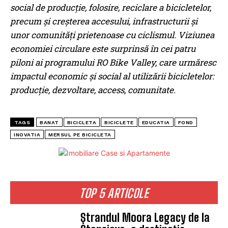
social de producţie, folosire, reciclare a bicicletelor,
precum şi creşterea accesului, infrastructurii şi
unor comunităţi prietenoase cu ciclismul. Viziunea
economiei circulare este surprinsă în cei patru
piloni ai programului RO Bike Valley, care urmăresc
impactul economic şi social al utilizării bicicletelor:
producție, dezvoltare, access, comunitate.
TAGS
BANAT
BICICLETA
BICICLETE
EDUCATIA
FOND
INOVATIA
MERSUL PE BICICLETA
TOP 5 ARTICOLE
Ștrandul Moora Legacy de la