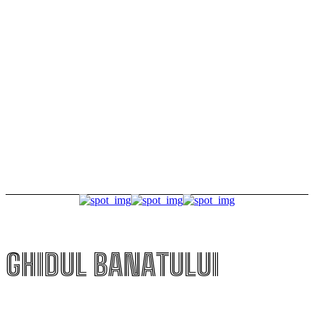
publicului
Tururi ghidate gratuite într-unul dintre cele mai
frumoase puncte de belvedere din Timișoara
FOTO Dincolo de gratii, de Ziua Timișoarei. Deținuții au
avut parte de caricaturi, fotografii și o zi altfel la
ferma penitenciarului
GHIDUL BANATULUI