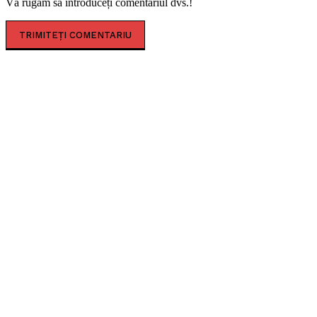
Vă rugăm să introduceți comentariul dvs.!
CELE MAI CITITE
Sofia Imbroane, licențiata în filozofie care a îmbinat
educația occidentală cu valorile tradiționale
românești
Timișoara secretă. Descoperă-i legendele, misterele
și simbolurile!
Premiul Peter Jecza pentru Sculptura Anului.
Lucrarea câștigătoare va fi aleasă prin votul