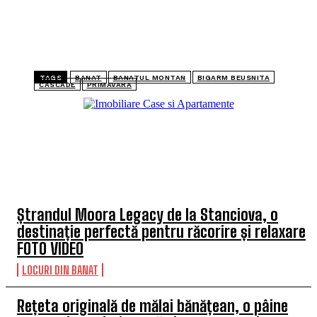
TAGS
BANAT
BANATUL MONTAN
BIGARM BEUSNITA
CASCADE
PRIMAVARA
TOP 5 ARTICOLE
Ștrandul Moora Legacy de la Stanciova, o
destinație perfectă pentru răcorire și relaxare
FOTO VIDEO
LOCURI DIN BANAT
Rețeta originală de mălai bănățean, o pâine