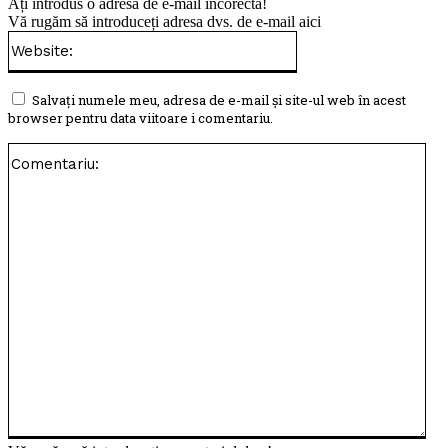
Ați introdus o adresă de e-mail incorectă!
Vă rugăm să introduceți adresa dvs. de e-mail aici
Website:
Salvați numele meu, adresa de e-mail și site-ul web în acest
browser pentru data viitoare i comentariu.
Com