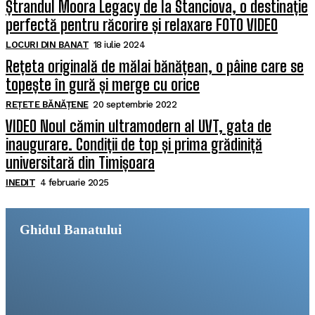
Ștrandul Moora Legacy de la Stanciova, o destinație
perfectă pentru răcorire și relaxare FOTO VIDEO
LOCURI DIN BANAT
18 iulie 2024
Rețeta originală de mălai bănățean, o pâine care se
topește în gură și merge cu orice
REȚETE BĂNĂȚENE
20 septembrie 2022
VIDEO Noul cămin ultramodern al UVT, gata de
inaugurare. Condiții de top și prima grădiniță
universitară din Timișoara
INEDIT
4 februarie 2025
Ghidul Banatului