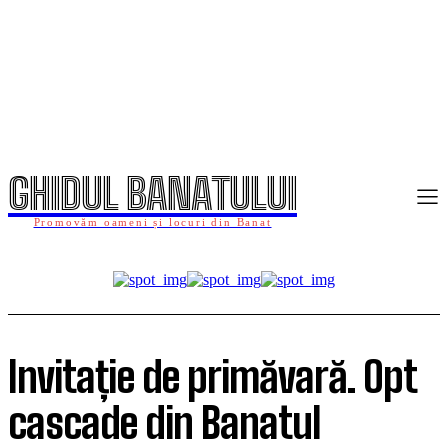
GHIDUL BANATULUI
Promovăm oameni și locuri din Banat
Invitație de primăvară. Opt
cascade din Banatul