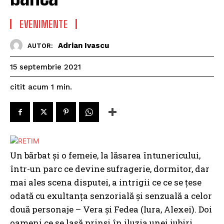
EVENIMENTE
Adrian Ivascu
AUTOR:
15 septembrie 2021
citit acum
1
min.
Un bărbat și o femeie, la lăsarea întunericului,
într-un parc ce devine sufragerie, dormitor, dar
mai ales scena disputei, a intrigii ce ce se țese
odată cu exultanța senzorială și senzuală a celor
două personaje – Vera și Fedea (Iura, Alexei). Doi
oameni ce se lasă prinși în iluzia unei iubiri