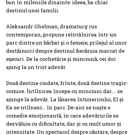
bun în mileniile dinainte: ideea, ba chiar
destinul unei familii.
Aleksandr Ghelman, dramaturg rus
contemporan, propune reîntâlnirea într-un
parc dintre un bărbat și o femeie, prilejul al unor
destăinuiri despre destinul fiecăruia marcat de
eșecuri. De la cochetărie și minciună, cei doi
ajung la un trist adevăr.
Două destine ciudate, frînte, două destine tragic-
comice. Întîlnirea începe cu minciuni dar…. se
ajunge la adevăr. La lăsarea întunericului, El și
Ea se-ntîlnesc… în parc. De-aici se naște o
comedie emoționantă, în care adevărurile se
dezvăluie cu dificultate, dar și cu mult umor și
intensitate. Un spectacol despre căutare, despre