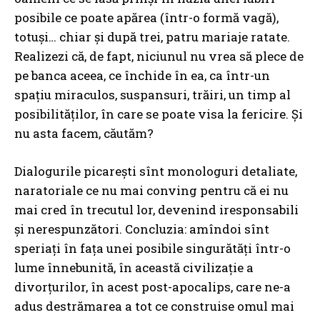
posibile ce poate apărea (într-o formă vagă),
totuși… chiar și după trei, patru mariaje ratate.
Realizezi că, de fapt, niciunul nu vrea să plece de
pe banca aceea, ce închide în ea, ca într-un
spațiu miraculos, suspansuri, trăiri, un timp al
posibilităților, în care se poate visa la fericire. Și
nu asta facem, căutăm?
Dialogurile picarești sînt monologuri detaliate,
naratoriale ce nu mai conving pentru că ei nu
mai cred în trecutul lor, devenind iresponsabili
și nerespunzători. Concluzia: amîndoi sînt
speriați în fața unei posibile singurătăți într-o
lume înnebunită, în această civilizație a
divorțurilor, în acest post-apocalips, care ne-a
adus destrămarea a tot ce construise omul mai