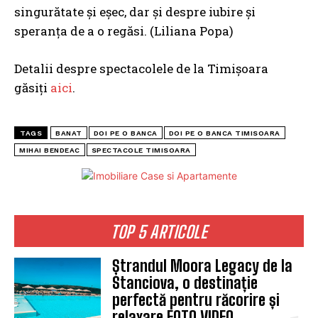
singurătate și eșec, dar și despre iubire și
speranța de a o regăsi. (Liliana Popa)
Detalii despre spectacolele de la Timișoara
găsiți
aici
.
TAGS
BANAT
DOI PE O BANCA
DOI PE O BANCA TIMISOARA
MIHAI BENDEAC
SPECTACOLE TIMISOARA
TOP 5 ARTICOLE
Ștrandul Moora Legacy de la
Stanciova, o destinație
perfectă pentru răcorire și
relaxare FOTO VIDEO