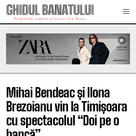
GHIDUL BANATULUI
Promovăm oameni și locuri din Banat
Mihai Bendeac și Ilona
Brezoianu vin la Timișoara
cu spectacolul “Doi pe o
bancă”