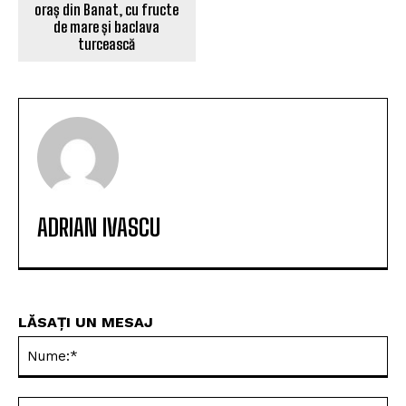
oraș din Banat, cu fructe
de mare și baclava
turcească
ADRIAN IVASCU
LĂSAȚI UN MESAJ
Nu
Ema