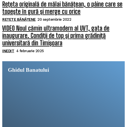
Rețeta originală de mălai bănățean, o pâine care se
topește în gură și merge cu orice
REȚETE BĂNĂȚENE
20 septembrie 2022
VIDEO Noul cămin ultramodern al UVT, gata de
inaugurare. Condiții de top și prima grădiniță
universitară din Timișoara
INEDIT
4 februarie 2025
Ghidul Banatului