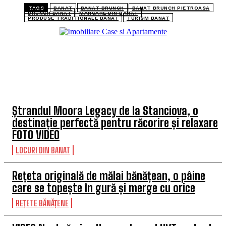
TAGS
BANAT
BANAT BRUNCH
BANAT BRUNCH PIETROASA
BRUNCH BANAT
MANCARE DIN BANAT
PRODUSE TRADITIONALE BANAT
TURISM BANAT
TOP 5 ARTICOLE
Ștrandul Moora Legacy de la Stanciova, o
destinație perfectă pentru răcorire și relaxare
FOTO VIDEO
LOCURI DIN BANAT
Rețeta originală de mălai bănățean, o pâine
care se topește în gură și merge cu orice
REȚETE BĂNĂȚENE