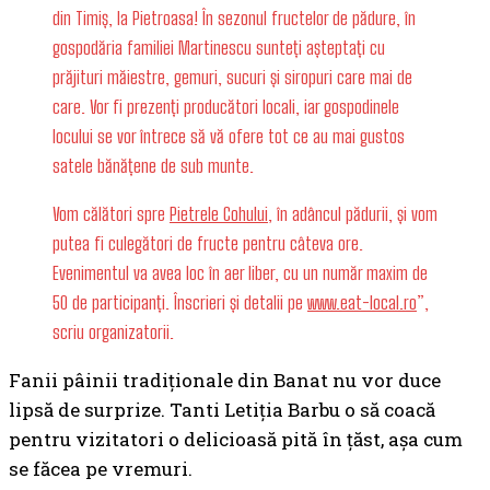
din Timiș, la Pietroasa! În sezonul fructelor de pădure, în
gospodăria familiei Martinescu sunteți așteptați cu
prăjituri măiestre, gemuri, sucuri și siropuri care mai de
care. Vor fi prezenți producători locali, iar gospodinele
locului se vor întrece să vă ofere tot ce au mai gustos
satele bănățene de sub munte.
Vom călători spre
Pietrele Cohului
, în adâncul pădurii, și vom
putea fi culegători de fructe pentru câteva ore.
Evenimentul va avea loc în aer liber, cu un număr maxim de
50 de participanți.
Înscrieri și detalii pe
www.eat-local.ro
”,
scriu organizatorii.
Fanii pâinii tradiționale din Banat nu vor duce
lipsă de surprize. Tanti Letiția Barbu o să coacă
pentru vizitatori o delicioasă pită în țăst, așa cum
se făcea pe vremuri.