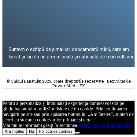
Suntem o echipă de jurnaliști, deocamdată mică, care am
lucrat și lucrăm în presa locală și națională de mai mulți ani.
DESPRE PROIECT
© Ghidul Banatului 2025. Toate drepturile rezervate · Dezvoltat de
Power Media FX
Pentru a personaliza și îmbunătăți experiența dumneavoastră pe
ghidulbanatului.ro utilizăm fișiere de tip cookie. Prin continuarea
navigării pe site sau prin apăsarea butonului „Am înțeles”, sunteți de
acord cu stocarea cookie-urilor primare și terțe.
Mai multe informații găsiți în secțiunea
Politica de Confidențialitate
Am înțeles
Nu
Politica de cookies