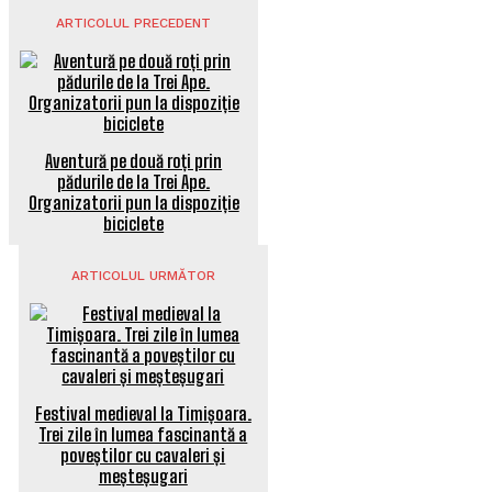
ARTICOLUL PRECEDENT
Aventură pe două roți prin
pădurile de la Trei Ape.
Organizatorii pun la dispoziție
biciclete
ARTICOLUL URMĂTOR
Festival medieval la Timișoara.
Trei zile în lumea fascinantă a
poveștilor cu cavaleri și
meșteșugari