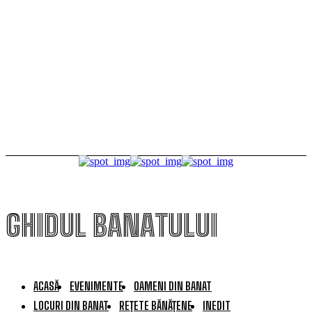
avut parte de caricaturi, fotografii și o zi altfel la
ferma penitenciarului
TamTam într-un spațiu legendar. Petrecere la fosta
casă de oaspeți a lui Ceaușescu
GHIDUL BANATULUI
ACASĂ
EVENIMENTE
OAMENI DIN BANAT
LOCURI DIN BANAT
REȚETE BĂNĂȚENE
INEDIT