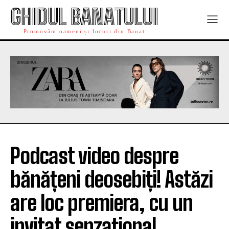
GHIDUL BANATULUI
Promovăm oameni și locuri din Banat
Podcast video despre
bănățeni deosebiți! Astăzi
are loc premiera, cu un
invitat senzațional