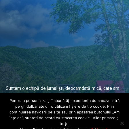
Suntem o echipă de jurnaliști, deocamdată mică, care am
lucrat și lucrăm în presa locală și națională de mai mulți
Pentru a personaliza și îmbunătăți experiența dumneavoastră
ani.
pe ghidulbanatului.ro utilizăm fișiere de tip cookie. Prin
continuarea navigării pe site sau prin apăsarea butonului „Am
înțeles”, sunteți de acord cu stocarea cookie-urilor primare și
DESPRE PROIECT
terțe.