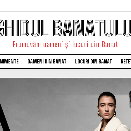
GHIDUL BANATULU
Promovăm oameni și locuri din Banat
ENIMENTE
OAMENI DIN BANAT
LOCURI DIN BANAT
REȚE