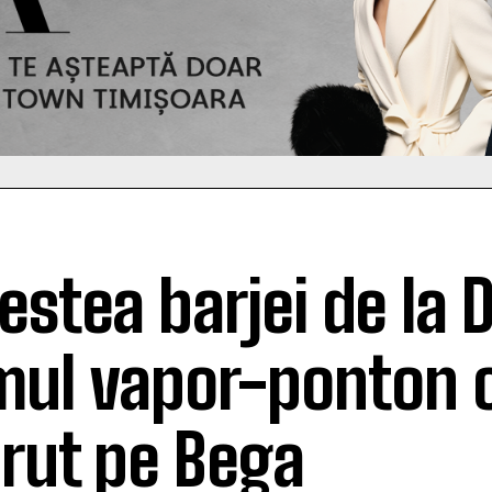
estea barjei de la D
mul vapor-ponton 
rut pe Bega