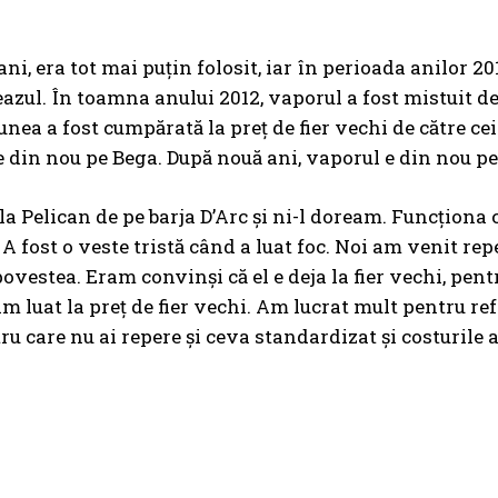
 ani, era tot mai puţin folosit, iar în perioada anilor 
azul. În toamna anului 2012, vaporul a fost mistuit d
nea a fost cumpărată la preţ de fier vechi de către cei 
e din nou pe Bega. După nouă ani, vaporul e din nou pe
la Pelican de pe barja D’Arc și ni-l doream. Funcționa 
 A fost o veste tristă când a luat foc. Noi am venit re
ovestea. Eram convinși că el e deja la fier vechi, pent
am luat la preț de fier vechi. Am lucrat mult pentru ref
tru care nu ai repere și ceva standardizat și costurile