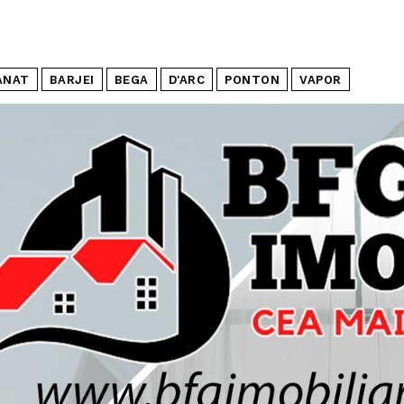
ANAT
BARJEI
BEGA
D'ARC
PONTON
VAPOR