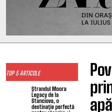
Pov
TOP 5 ARTICOLE
pri
Ștrandul Moora
Legacy de la
apă
Stanciova, o
destinație perfectă