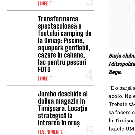
INEDIT
Transformarea
spectaculoasă a
fostului camping de
la Diniaș: Piscine,
aquapark gonflabil,
cazare în cabane,
Barja clubu
lac pentru pescari
Mitropolita
FOTO
Bega.
INEDIT
“E o barjă
Jumbo deschide al
acolo. Nu 
doilea magazin în
Trebuie să
Timișoara. Locație
să facem c
strategică la
la Timișoa
intrarea în oraș
halele UMT
EVENIMENTE