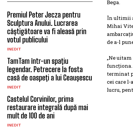
Bega.
Premiul Peter Jecza pentru
În ultimii
Sculptura Anului. Lucrarea
Mihai Vite
câștigătoare va fi aleasă prin
ambarcațiu
votul publicului
de a-l pun
INEDIT
„Ne uitam 
TamTam într-un spațiu
funcționa.
legendar. Petrecere la fosta
terminat p
casă de oaspeți a lui Ceaușescu
cei care l-
INEDIT
lucru, pen
Castelul Corvinilor, prima
restaurare integrală după mai
mult de 100 de ani
INEDIT