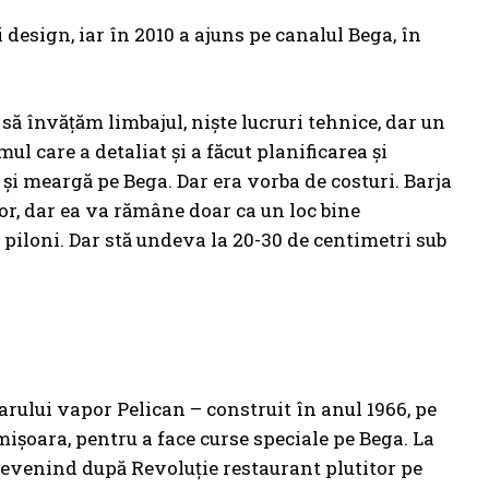
i design, iar în 2010 a ajuns pe canalul Bega, în
 să învățăm limbajul, niște lucruri tehnice, dar un
mul care a detaliat și a făcut planificarea și
ă și meargă pe Bega. Dar era vorba de costuri. Barja
or, dar ea va rămâne doar ca un loc bine
e piloni. Dar stă undeva la 20-30 de centimetri sub
arului vapor Pelican – construit în anul 1966, pe
imișoara, pentru a face curse speciale pe Bega. La
evenind după Revoluţie restaurant plutitor pe