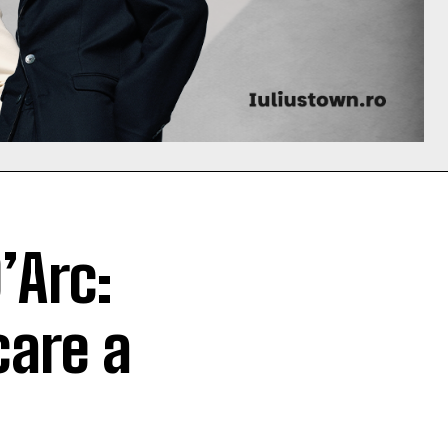
’Arc:
care a