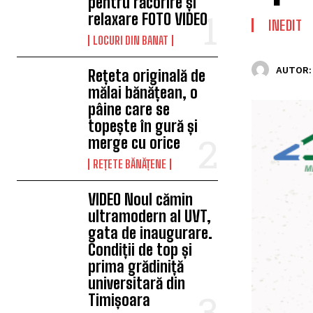
pentru răcorire și
relaxare FOTO VIDEO
INEDIT
LOCURI DIN BANAT
AUTOR:
Rețeta originală de
mălai bănățean, o
pâine care se
topește în gură și
merge cu orice
REȚETE BĂNĂȚENE
VIDEO Noul cămin
ultramodern al UVT,
gata de inaugurare.
Condiții de top și
prima grădiniță
universitară din
Timișoara