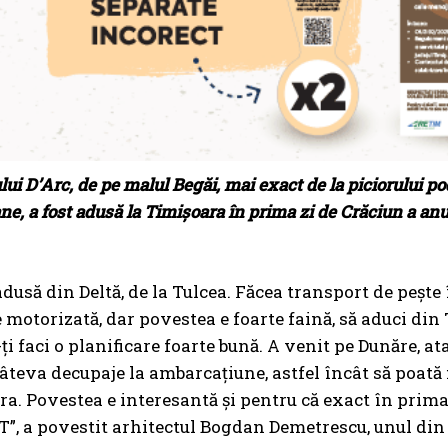
lui D’Arc, de pe malul Begăi, mai exact de la piciorului p
ne, a fost adusă la Timișoara în prima zi de Crăciun a an
 adusă din Deltă, de la Tulcea. Făcea transport de pește
e motorizată, dar povestea e foarte faină, să aduci di
-ți faci o planificare foarte bună. A venit pe Dunăre, a
âteva decupaje la ambarcațiune, astfel încât să poată 
ra. Povestea e interesantă și pentru că exact în prima 
”, a povestit arhitectul Bogdan Demetrescu, unul din r