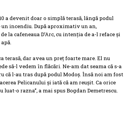
2010 a devenit doar o simplă terasă, lângă podul
e un incendiu. După aproximativ un an,
de la cafeneaua D’Arc, cu intenţia de a-l reface şi
 apă.
ca terasă, dar avea un preț foarte mare. El nu
pede să-l vedem în flăcări. Ne-am dat seama că s-a
ru că l-au tras după podul Modoș. Însă noi am fost
acerea Pelicanului și iată că am reușit. Ca orice
 au luat-o razna”, a mai spus Bogdan Demetrescu.