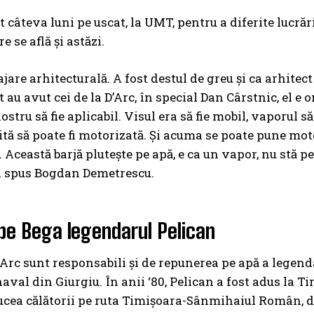
t câteva luni pe uscat, la UMT, pentru a diferite lucrăr
re se află și astăzi.
jare arhitecturală. A fost destul de greu și ca arhitect
au avut cei de la D’Arc, în special Dan Cârstnic, el e o
stru să fie aplicabil. Visul era să fie mobil, vaporul s
ită să poate fi motorizată. Și acuma se poate pune mot
. Această barjă plutește pe apă, e ca un vapor, nu stă p
i spus Bogdan Demetrescu.
pe Bega legendarul Pelican
D’Arc sunt responsabili și de repunerea pe apă a legend
naval din Giurgiu. În anii ‘80, Pelican a fost adus la T
ucea călătorii pe ruta Timişoara-Sânmihaiul Român, d