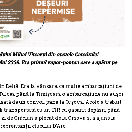
odului Mihai Viteazul din spatele Catedralei
ului 2009. Era primul vapor-ponton care a apărut pe
 în Deltă. Era la vânzare, ca multe ambarcațiuni de
n Tulcea până la Timișoara o ambarcațiune nu e ușor.
tașată de un convoi, până la Orșova. Acolo a trebuit
fi transportată cu un TIR cu gabarit depășit, până
zi de Crăciun a plecat de la Orșova și a ajuns la
eprentanții clubului D’Arc.