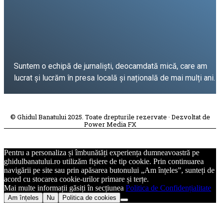
Suntem o echipă de jurnaliști, deocamdată mică, care am
lucrat și lucrăm în presa locală și națională de mai mulți ani.
DESPRE PROIECT
© Ghidul Banatului 2025. Toate drepturile rezervate · Dezvoltat de
Power Media FX
Pentru a personaliza și îmbunătăți experiența dumneavoastră pe
ghidulbanatului.ro utilizăm fișiere de tip cookie. Prin continuarea
navigării pe site sau prin apăsarea butonului „Am înțeles”, sunteți de
acord cu stocarea cookie-urilor primare și terțe.
Mai multe informații găsiți în secțiunea
Politica de Confidențialitate
Am înțeles
Nu
Politica de cookies