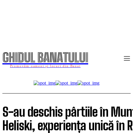
GHIDUL BANATULUI
Promovăm oameni și locuri din Banat
S-au deschis pârtiile în Munț
Heliski, experiența unică în