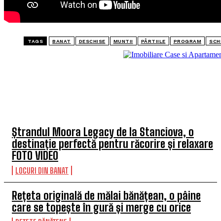
TAGS
BANAT
DESCHISE
MUNTII
PÂRTIILE
PROGRAM
SCH
TOP 5 ARTICOLE
Ștrandul Moora Legacy de la Stanciova, o
destinație perfectă pentru răcorire și relaxare
FOTO VIDEO
LOCURI DIN BANAT
Rețeta originală de mălai bănățean, o pâine
care se topește în gură și merge cu orice