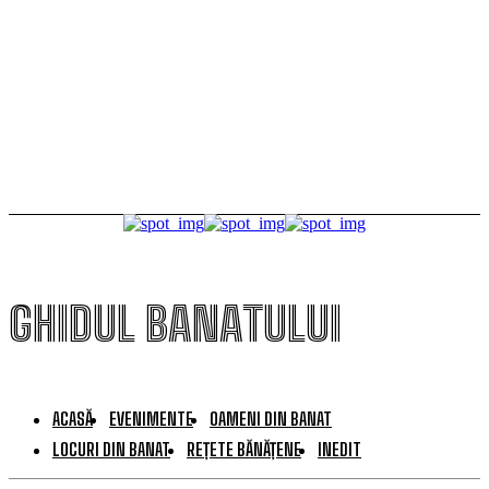
publicului
Tururi ghidate gratuite într-unul dintre cele mai
frumoase puncte de belvedere din Timișoara
GHIDUL BANATULUI
ACASĂ
EVENIMENTE
OAMENI DIN BANAT
LOCURI DIN BANAT
REȚETE BĂNĂȚENE
INEDIT