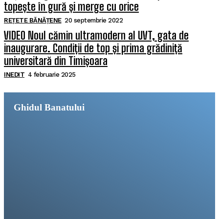
topește în gură și merge cu orice
REȚETE BĂNĂȚENE
20 septembrie 2022
VIDEO Noul cămin ultramodern al UVT, gata de
inaugurare. Condiții de top și prima grădiniță
universitară din Timișoara
INEDIT
4 februarie 2025
Ghidul Banatului