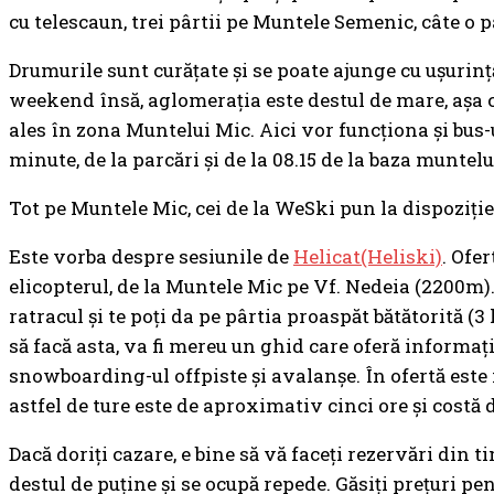
cu telescaun, trei pârtii pe Muntele Semenic, câte o p
Drumurile sunt curăţate şi se poate ajunge cu uşurinţă
weekend însă, aglomeraţia este destul de mare, aşa c
ales în zona Muntelui Mic. Aici vor funcţiona şi bus-u
minute, de la parcări și de la 08.15 de la baza muntelu
Tot pe Muntele Mic, cei de la WeSki pun la dispoziţie
Este vorba despre sesiunile de
Helicat(Heliski)
. Ofe
elicopterul, de la Muntele Mic pe Vf. Nedeia (2200m). 
ratracul şi te poţi da pe pârtia proaspăt bătătorită (3
să facă asta, va fi mereu un ghid care oferă informaţi
snowboarding-ul offpiste şi avalanşe. În ofertă este 
astfel de ture este de aproximativ cinci ore şi costă d
Dacă doriți cazare, e bine să vă faceţi rezervări din 
destul de puţine şi se ocupă repede. Găsiţi preţuri pen