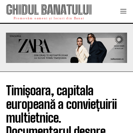
GHIDUL BANATULUI
Promovăm oameni și locuri din Banat
Timișoara, capitala
europeană a conviețuirii
multietnice.
Documentarul despre