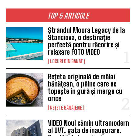
TOP 5 ARTICOLE
Ștrandul Moora Legacy de la
Stanciova, o destinație
perfectă pentru răcorire și
relaxare FOTO VIDEO
LOCURI DIN BANAT
Rețeta originală de mălai
bănățean, o pâine care se
topește în gură și merge cu
orice
REȚETE BĂNĂȚENE
VIDEO Noul cămin ultramodern
al UVT, gata de inaugurare.