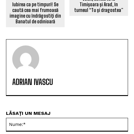
Iubirea ca pe timpuri! Se
Timișoara și Arad, în
caută cea mai frumoasă
turneul “Tu și dragostea”
imagine cu îndrăgostiți din
Banatul de odinioară
ADRIAN IVASCU
LĂSAȚI UN MESAJ
Nu