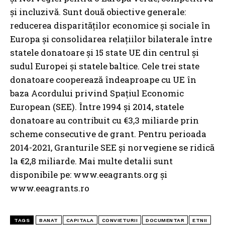
și incluzivă. Sunt două obiective generale:
reducerea disparităților economice și sociale în
Europa și consolidarea relațiilor bilaterale între
statele donatoare și 15 state UE din centrul și
sudul Europei și statele baltice. Cele trei state
donatoare cooperează îndeaproape cu UE în
baza Acordului privind Spațiul Economic
European (SEE). Între 1994 și 2014, statele
donatoare au contribuit cu €3,3 miliarde prin
scheme consecutive de grant. Pentru perioada
2014-2021, Granturile SEE și norvegiene se ridică
la €2,8 miliarde. Mai multe detalii sunt
disponibile pe: www.eeagrants.org și
www.eeagrants.ro
TAGS
BANAT
CAPITALA
CONVIETURII
DOCUMENTAR
ETNII