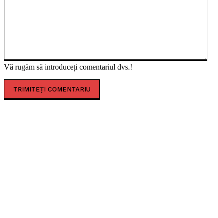
Vă rugăm să introduceți comentariul dvs.!
CELE MAI CITITE
Amfiteatrul roman de la Ulpia Traiana Sarmizegetusa,
primul eveniment de amploare după restaurare
Concert caritabil pentru copiii de la ”Louis Țurcanu”.