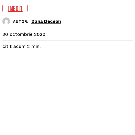
INEDIT
Dana Decean
AUTOR:
30 octombrie 2020
citit acum
2
min.