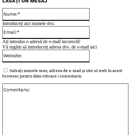
LĂSAȚI UN MESAJ
Nume:*
Introduceți aici numele dvs.
Email:*
Ați introdus o adresă de e-mail incorectă!
Vă rugăm să introduceți adresa dvs. de e-mail aici
Website:
Salvați numele meu, adresa de e-mail și site-ul web în acest
browser pentru data viitoare i comentariu.
Com