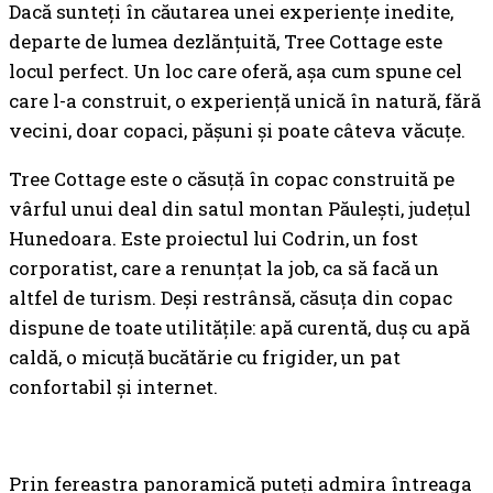
Dacă sunteți în căutarea unei experiențe inedite,
departe de lumea dezlănțuită, Tree Cottage este
locul perfect. Un loc care oferă, așa cum spune cel
care l-a construit, o experiență unică în natură, fără
vecini, doar copaci, pășuni și poate câteva văcuțe.
Tree Cottage este o căsuță în copac construită pe
vârful unui deal din satul montan Păulești, județul
Hunedoara. Este proiectul lui Codrin, un fost
corporatist, care a renunțat la job, ca să facă un
altfel de turism. Deși restrânsă, căsuța din copac
dispune de toate utilitățile: apă curentă, duș cu apă
caldă, o micuță bucătărie cu frigider, un pat
confortabil și internet.
Prin fereastra panoramică puteți admira întreaga