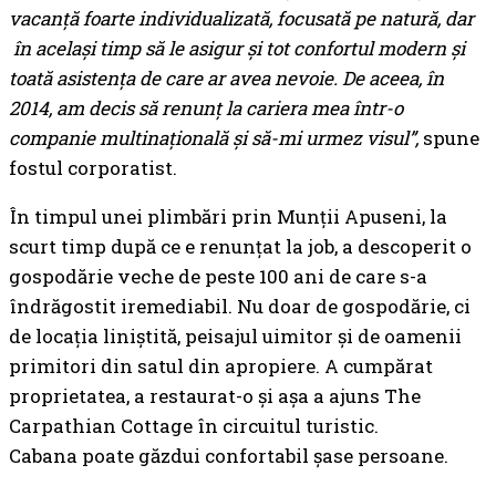
vacanță foarte individualizată, focusată pe natură, dar
în același timp să le asigur și tot confortul modern și
toată asistența de care ar avea nevoie. De aceea, în
2014, am decis să renunț la cariera mea într-o
companie multinațională și să-mi urmez visul”,
spune
fostul corporatist.
În timpul unei plimbări prin Munții Apuseni, la
scurt timp după ce e renunțat la job, a descoperit o
gospodărie veche de peste 100 ani de care s-a
îndrăgostit iremediabil. Nu doar de gospodărie, ci
de locația liniștită, peisajul uimitor și de oamenii
primitori din satul din apropiere. A cumpărat
proprietatea, a restaurat-o și așa a ajuns The
Carpathian Cottage în circuitul turistic.
Cabana poate găzdui confortabil șase persoane.