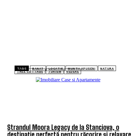
TAGS
BANAT
LOCATIE
MUNTII APUSENI
NATURA
TREE COTTAGE
TURISM
VEDERE
TOP 5 ARTICOLE
Ștrandul Moora Legacy de la Stanciova, o
destinație perfectă pentru răcorire și relaxare