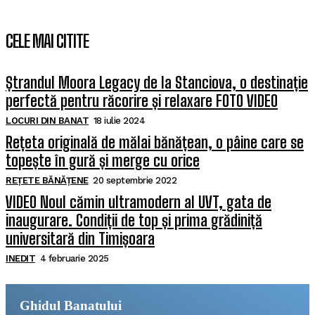
CELE MAI CITITE
Ștrandul Moora Legacy de la Stanciova, o destinație
perfectă pentru răcorire și relaxare FOTO VIDEO
LOCURI DIN BANAT
18 iulie 2024
Rețeta originală de mălai bănățean, o pâine care se
topește în gură și merge cu orice
REȚETE BĂNĂȚENE
20 septembrie 2022
VIDEO Noul cămin ultramodern al UVT, gata de
inaugurare. Condiții de top și prima grădiniță
universitară din Timișoara
INEDIT
4 februarie 2025
Ghidul Banatului