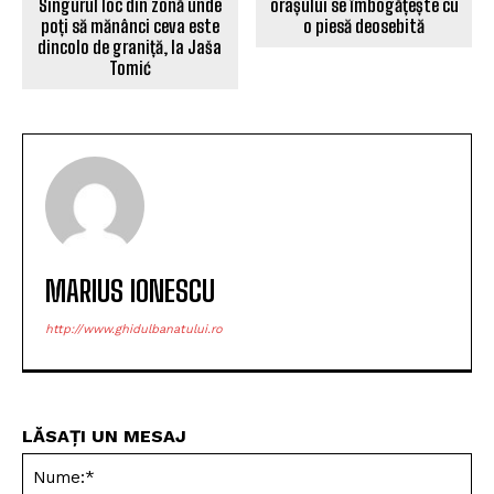
Singurul loc din zonă unde
orașului se îmbogățește cu
poți să mănânci ceva este
o piesă deosebită
dincolo de graniță, la Jaša
Tomić
MARIUS IONESCU
http://www.ghidulbanatului.ro
LĂSAȚI UN MESAJ
Nu