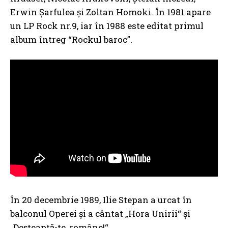
Erwin Şarfulea şi Zoltan Homoki. În 1981 apare
un LP Rock nr.9, iar în 1988 este editat primul
album întreg “Rockul baroc”.
În 20 decembrie 1989, Ilie Stepan a urcat în
balconul Operei și a cântat „Hora Unirii“ şi
„Deşteaptă-te, române!“.