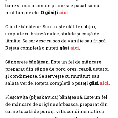
bune si mai aromate prune si e pacat sa nu
profitam de ele.
O găsiți
aici
Clătite bănățene. Sunt niște clătite subțiri,
umplute cu brânză dulce, stafide și coajă de
lămâie. Se servesc cu sos de vanilie sau frișcă.
Rețeta completă o puteți
găsi
aici
.
Sângerete bănățean. Este un fel de mâncare
preparat din sânge de porc, orez, ceapă, usturoi
și condimente. Se servește cu murături sau
salată verde. Rețeta completă o puteți
găsi
aici
.
Pleșcavița (pljeskavica) bănățeană. Este un fel
de mâncare de origine sârbească, preparat din
carne tocată de porc și vită, condimentată cu