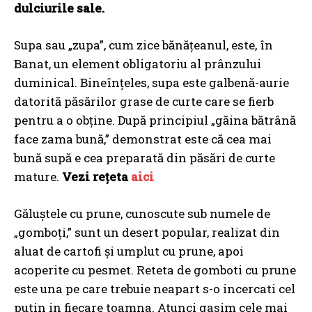
dulciurile sale.
Supa sau „zupa”, cum zice bănățeanul, este, în
Banat, un element obligatoriu al prânzului
duminical. Bineînțeles, supa este galbenă-aurie
datorită păsărilor grase de curte care se fierb
pentru a o obține. După principiul „găina bătrână
face zama bună,” demonstrat este că cea mai
bună supă e cea preparată din păsări de curte
mature.
Vezi rețeta
aici
Găluștele cu prune, cunoscute sub numele de
„gomboți,” sunt un desert popular, realizat din
aluat de cartofi și umplut cu prune, apoi
acoperite cu pesmet. Reteta de gomboti cu prune
este una pe care trebuie neapart s-o incercati cel
putin in fiecare toamna. Atunci gasim cele mai