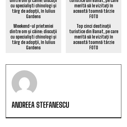
Weekend-ul prieteniei
Top cinci destinații
dintre om și câine: discuții
turistice din Banat, pe care
cu specialiști chinologi și
merită să le vizitați în
târg de adopții, în Iulius
această toamnă târzie
Gardens
FOTO
ANDREEA STEFANESCU