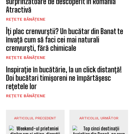
surprinzătoare de descoperit în România
Atractivă
REȚETE BĂNĂȚENE
Îți plac crenvurștii? Un bucătar din Banat te
învață cum să faci cei mai naturali
crenvurști, fără chimicale
REȚETE BĂNĂȚENE
Inspirație în bucătărie, la un click distanță!
Doi bucătari timișoreni ne împărtășesc
rețetele lor
REȚETE BĂNĂȚENE
ARTICOLUL PRECEDENT
ARTICOLUL URMĂTOR