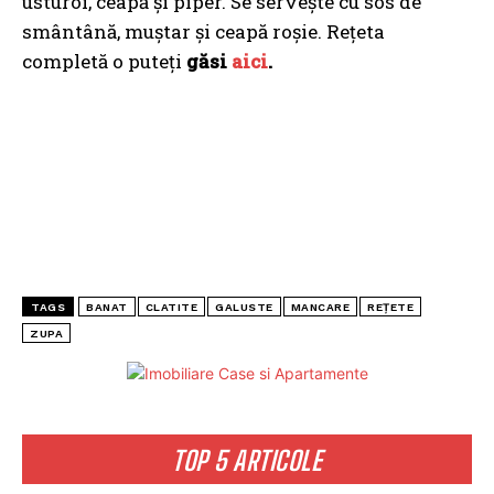
usturoi, ceapă și piper. Se servește cu sos de
smântână, muștar și ceapă roșie. Rețeta
completă o puteți
găsi
aici
.
TAGS
BANAT
CLATITE
GALUSTE
MANCARE
REȚETE
ZUPA
TOP 5 ARTICOLE