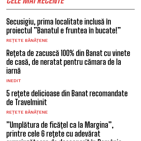
CELE MAI RECENTE
Secusigiu, prima localitate inclusă în
proiectul ”Banatul e fruntea în bucate!”
REȚETE BĂNĂȚENE
Rețeta de zacuscă 100% din Banat cu vinete
de casă, de neratat pentru cămara de la
iarnă
INEDIT
5 rețete delicioase din Banat recomandate
de Travelminit
REȚETE BĂNĂȚENE
”Umplătura de ficățel ca la Margina”,
printre cele 6 rețete cu adevărat