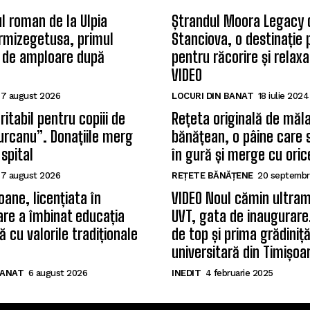
l roman de la Ulpia
Ștrandul Moora Legacy 
rmizegetusa, primul
Stanciova, o destinație
 de amploare după
pentru răcorire și relax
VIDEO
7 august 2026
LOCURI DIN BANAT
18 iulie 2024
itabil pentru copiii de
Rețeta originală de măla
Țurcanu”. Donațiile merg
bănățean, o pâine care 
 spital
în gură și merge cu oric
7 august 2026
REȚETE BĂNĂȚENE
20 septembr
oane, licențiata în
VIDEO Noul cămin ultram
care a îmbinat educația
UVT, gata de inaugurare.
 cu valorile tradiționale
de top și prima grădiniț
universitară din Timișoa
BANAT
6 august 2026
INEDIT
4 februarie 2025