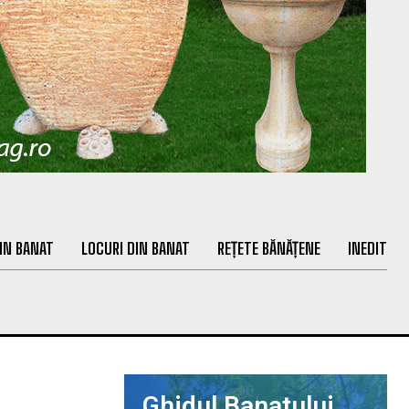
IN BANAT
LOCURI DIN BANAT
REȚETE BĂNĂȚENE
INEDIT
Ghidul Banatului