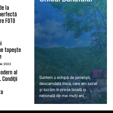
de la
 perfectă
are FOTO
i
se topește
e
ie 2022
odern al
Suntem o echipă de jurnaliști,
 Condiții
deocamdată mică, care am lucrat
ă
și lucrăm în presa locală și
ra
națională de mai mulți ani.