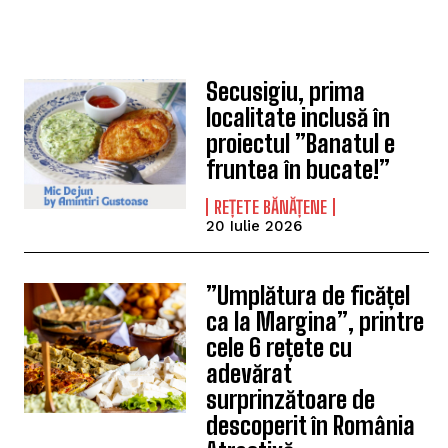
Secusigiu, prima
localitate inclusă în
proiectul ”Banatul e
fruntea în bucate!”
REȚETE BĂNĂȚENE
20 Iulie 2026
”Umplătura de ficățel
ca la Margina”, printre
cele 6 rețete cu
adevărat
surprinzătoare de
descoperit în România