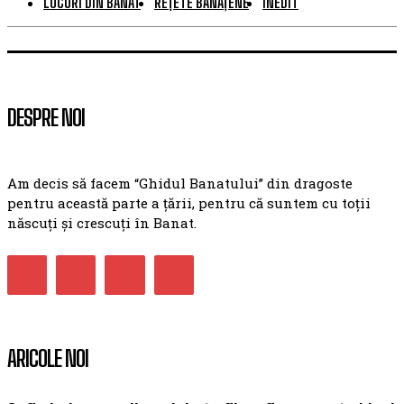
LOCURI DIN BANAT
REȚETE BĂNĂȚENE
INEDIT
DESPRE NOI
Am decis să facem “Ghidul Banatului” din dragoste
pentru această parte a țării, pentru că suntem cu toții
născuți și crescuți în Banat.
ARICOLE NOI