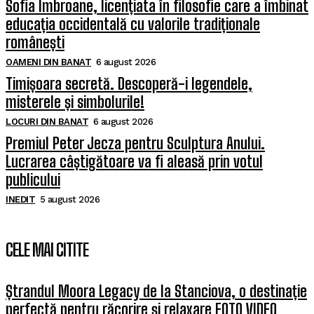
Sofia Imbroane, licențiata în filosofie care a îmbinat
educația occidentală cu valorile tradiționale
românești
OAMENI DIN BANAT
6 august 2026
Timișoara secretă. Descoperă-i legendele,
misterele și simbolurile!
LOCURI DIN BANAT
6 august 2026
Premiul Peter Jecza pentru Sculptura Anului.
Lucrarea câștigătoare va fi aleasă prin votul
publicului
INEDIT
5 august 2026
CELE MAI CITITE
Ștrandul Moora Legacy de la Stanciova, o destinație
perfectă pentru răcorire și relaxare FOTO VIDEO