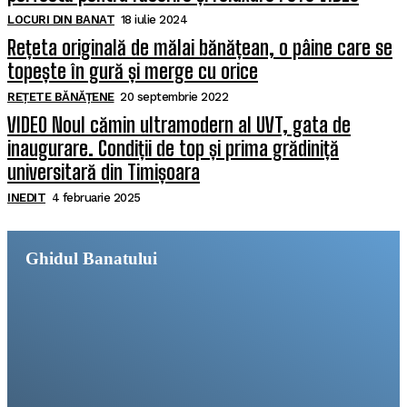
LOCURI DIN BANAT
18 iulie 2024
Rețeta originală de mălai bănățean, o pâine care se
topește în gură și merge cu orice
REȚETE BĂNĂȚENE
20 septembrie 2022
VIDEO Noul cămin ultramodern al UVT, gata de
inaugurare. Condiții de top și prima grădiniță
universitară din Timișoara
INEDIT
4 februarie 2025
Ghidul Banatului