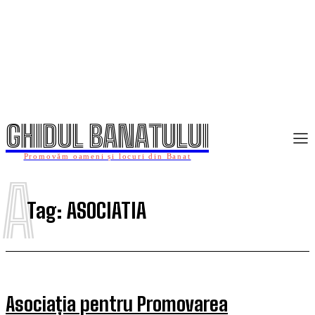
GHIDUL BANATULUI
Promovăm oameni și locuri din Banat
A
Tag:
ASOCIATIA
Asociația pentru Promovarea