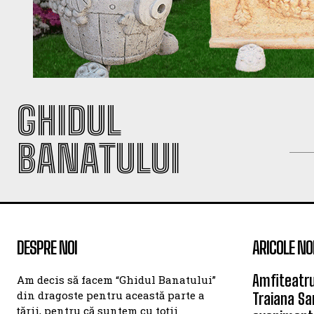
GHIDUL
BANATULUI
DESPRE NOI
ARICOLE NO
Amfiteatru
Am decis să facem “Ghidul Banatului”
din dragoste pentru această parte a
Traiana Sa
țării, pentru că suntem cu toții