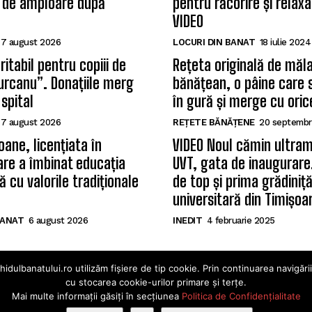
 de amploare după
pentru răcorire și relax
VIDEO
7 august 2026
LOCURI DIN BANAT
18 iulie 2024
itabil pentru copiii de
Rețeta originală de măla
Țurcanu”. Donațiile merg
bănățean, o pâine care 
 spital
în gură și merge cu oric
7 august 2026
REȚETE BĂNĂȚENE
20 septembr
oane, licențiata în
VIDEO Noul cămin ultram
care a îmbinat educația
UVT, gata de inaugurare.
 cu valorile tradiționale
de top și prima grădiniț
universitară din Timișoa
BANAT
6 august 2026
INEDIT
4 februarie 2025
ulbanatului.ro utilizăm fișiere de tip cookie. Prin continuarea navigări
cu stocarea cookie-urilor primare și terțe.
Mai multe informații găsiți în secțiunea
Politica de Confidențialitate
natului 2025. Toate drepturile rezervate · Dezvoltat de Po