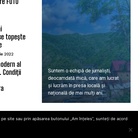
are FOTO
i
se topește
e
ie 2022
odern al
Suntem o echipă de jurnaliști,
 Condiții
deocamdată mică, care am lucrat
ă
și lucrăm în presa locală și
ra
națională de mai mulți ani.
DESPRE PROIECT
i pe site sau prin apăsarea butonului „Am înțeles”, sunteți de acord
wer Media FX