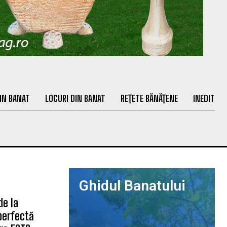
IN BANAT
LOCURI DIN BANAT
REȚETE BĂNĂȚENE
INEDIT
Ghidul Banatului
de la
 perfectă