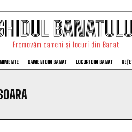
GHIDUL BANATULU
Promovăm oameni și locuri din Banat
ENIMENTE
OAMENI DIN BANAT
LOCURI DIN BANAT
REȚE
SOARA