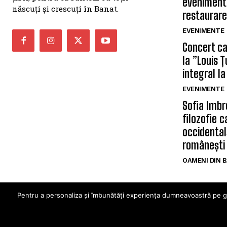
eveniment
născuți și crescuți în Banat.
restaurare
EVENIMENTE
Concert car
la ”Louis 
integral la
EVENIMENTE
Sofia Imbr
filozofie 
occidentală
românești
OAMENI DIN 
Pentru a personaliza și îmbunătăți experiența dumneavoastră pe ghid
© Ghidul Ba