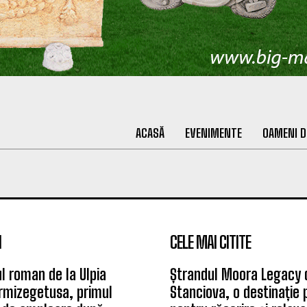
ACASĂ
EVENIMENTE
OAMENI D
I
CELE MAI CITITE
l roman de la Ulpia
Ștrandul Moora Legacy 
rmizegetusa, primul
Stanciova, o destinație