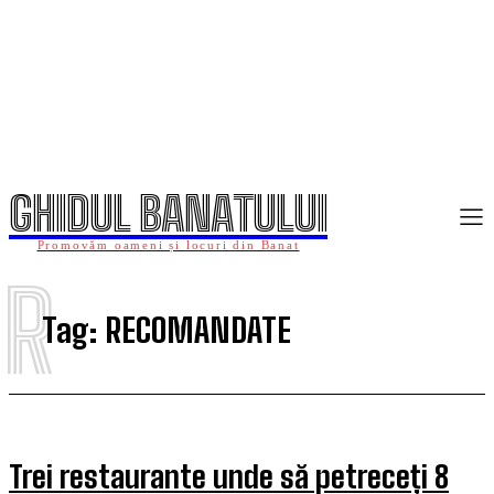
GHIDUL BANATULUI
Promovăm oameni și locuri din Banat
R
Tag:
RECOMANDATE
Trei restaurante unde să petreceți 8