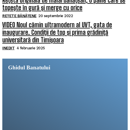
Rețeta originală de mălai bănățean, o pâine care se
topește în gură și merge cu orice
REȚETE BĂNĂȚENE
20 septembrie 2022
VIDEO Noul cămin ultramodern al UVT, gata de
inaugurare. Condiții de top și prima grădiniță
universitară din Timișoara
INEDIT
4 februarie 2025
Ghidul Banatului