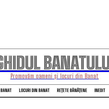
GHIDUL BANATULU
Promovăm oameni și locuri din Banat
 BANAT
LOCURI DIN BANAT
REȚETE BĂNĂȚENE
INEDIT