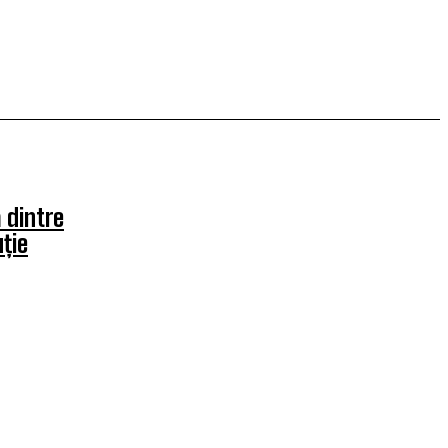
 dintre
uție