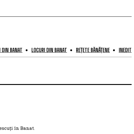
 DIN BANAT
LOCURI DIN BANAT
REȚETE BĂNĂȚENE
INEDIT
escuți în Banat.