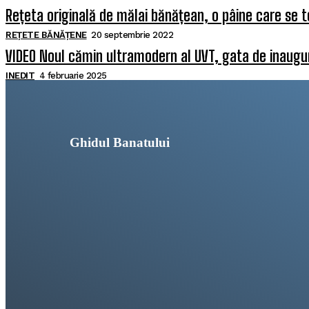
Rețeta originală de mălai bănățean, o pâine care se t
REȚETE BĂNĂȚENE
20 septembrie 2022
VIDEO Noul cămin ultramodern al UVT, gata de inaugura
INEDIT
4 februarie 2025
Ghidul Banatului