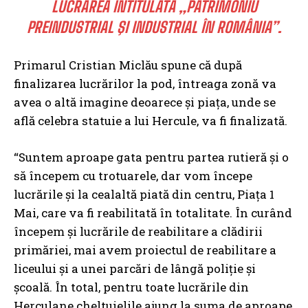
LUCRAREA INTITULATĂ „PATRIMONIU
PREINDUSTRIAL ŞI INDUSTRIAL ÎN ROMÂNIA”.
Primarul Cristian Miclău spune că după
finalizarea lucrărilor la pod, întreaga zonă va
avea o altă imagine deoarece şi piaţa, unde se
află celebra statuie a lui Hercule, va fi finalizată.
“Suntem aproape gata pentru partea rutieră şi o
să începem cu trotuarele, dar vom începe
lucrările şi la cealaltă piată din centru, Piaţa 1
Mai, care va fi reabilitată în totalitate. În curând
începem şi lucrările de reabilitare a clădirii
primăriei, mai avem proiectul de reabilitare a
liceului şi a unei parcări de lângă poliţie şi
şcoală. În total, pentru toate lucrările din
Herculane cheltuielile ajung la suma de aproape