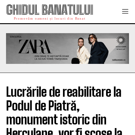
GHIDUL BANATULUI
Promovăm oameni și locuri din Banat
Lucrările de reabilitare la
Podul de Piatră,
monument istoric din
Herculane, vor fi scose la