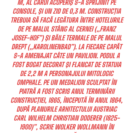
M, AL CĂRUI ACOPERIŞ S-A SPRIJINIT PE
CONSOLE, ŞI UN ZID DE 0,3 M. CONSTRUCŢIA
TREBUIA SĂ FACĂ LEGĂTURA ÎNTRE HOTELURILE
DE PE MALUL STÂNG AL CERNEI („FRANZ
JOSEF-HOF”) ŞI BĂILE TERMALE DE PE MALUL
DREPT („KAROLINENBAD”). LA FIECARE CAPĂT
S-A AMENAJAT CÂTE UN PAVILION. PODUL A
FOST BOGAT DECORAT ŞI FLANCAT DE STATUIA
DE 2,2 M A PERSONAJULUI MITOLOGIC
OMPHALE. PE UN MEDALION SCULPTAT ÎN
PIATRĂ A FOST SCRIS ANUL TERMINĂRII
CONSTRUCŢIEI, 1865, ÎNCEPUTĂ ÎN ANUL 1864,
DUPĂ PLANURILE ARHITECTULUI AUSTRIAC
CARL WILHELM CHRISTIAN DODERER (1825-
1900)”, SCRIE WOLKER WOLLMANN ÎN