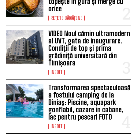
topește în gură și merge cu
orice
REȚETE BĂNĂȚENE
VIDEO Noul cămin ultramodern
al UVT, gata de inaugurare.
Condiții de top și prima
grădiniță universitară din
Timișoara
INEDIT
Transformarea spectaculoasă
a fostului camping de la
Diniaș: Piscine, aquapark
gonflabil, cazare în cabane,
lac pentru pescari FOTO
INEDIT