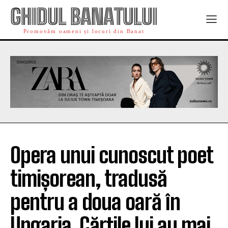
GHIDUL BANATULUI
Promovăm oameni și locuri din Banat
Opera unui cunoscut poet
timișorean, tradusă
pentru a doua oară în
Ungaria. Cărțile lui au mai