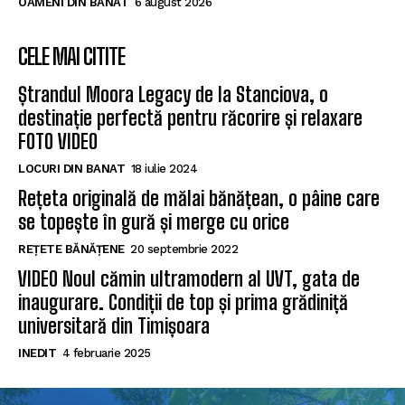
OAMENI DIN BANAT
6 august 2026
CELE MAI CITITE
Ștrandul Moora Legacy de la Stanciova, o
destinație perfectă pentru răcorire și relaxare
FOTO VIDEO
LOCURI DIN BANAT
18 iulie 2024
Rețeta originală de mălai bănățean, o pâine care
se topește în gură și merge cu orice
REȚETE BĂNĂȚENE
20 septembrie 2022
VIDEO Noul cămin ultramodern al UVT, gata de
inaugurare. Condiții de top și prima grădiniță
universitară din Timișoara
INEDIT
4 februarie 2025