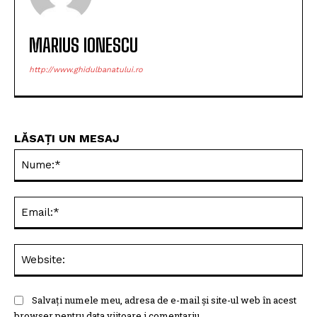
MARIUS IONESCU
http://www.ghidulbanatului.ro
LĂSAȚI UN MESAJ
Nu
Ema
Web
Salvați numele meu, adresa de e-mail și site-ul web în acest
browser pentru data viitoare i comentariu.