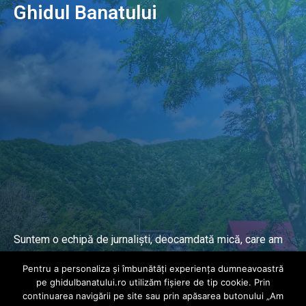
Ghidul Banatului
Suntem o echipă de jurnaliști, deocamdată mică, care am
lucrat și lucrăm în presa locală și națională de mai mulți
Pentru a personaliza și îmbunătăți experiența dumneavoastră
ani.
pe ghidulbanatului.ro utilizăm fișiere de tip cookie. Prin
continuarea navigării pe site sau prin apăsarea butonului „Am