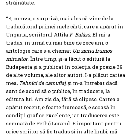
străinătate.
“E, cumva, o surpriză, mai ales că vine de la
traducătorul primei mele cărți, care a apărut în
Ungaria, scriitorul Attila
F
.
Balázs
. El mi-a
tradus, în urmă cu mai bine de zece ani, o
antologie care s-a chemat
Un sicriu frumos
mirositor
. Între timp, și-a făcut o editură la
Budapesta și a publicat în colecția de poezie 39
de alte volume, ale altor autori. I-a plăcut cartea
mea,
Tehnici de camuflaj
, și m-a întrebat dacă
sunt de acord să o publice, în traducere, la
editura lui. Am zis da, fără să clipesc. Cartea a
apărut recent, e foarte frumoasă, e scoasă în
condiții grafice excelente, iar traducerea este
semnată de Pethő Lorand. E important pentru
orice scriitor să fie tradus și în alte limbi, mă