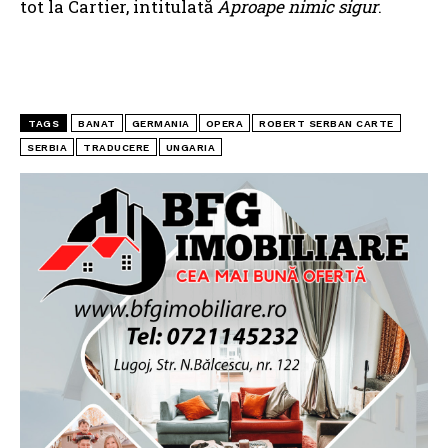
tot la Cartier, intitulată
Aproape nimic sigur
.
TAGS
BANAT
GERMANIA
OPERA
ROBERT SERBAN CARTE
SERBIA
TRADUCERE
UNGARIA