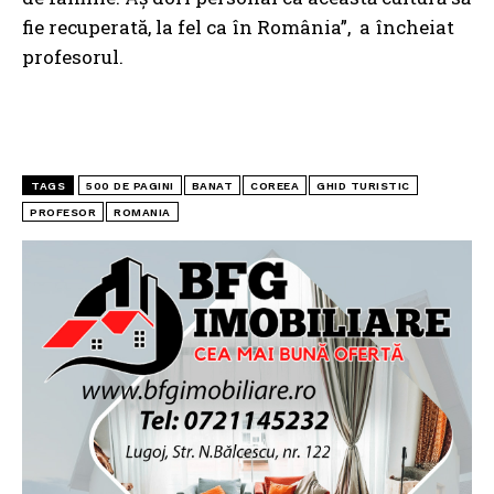
fie recuperată, la fel ca în România”, a încheiat
profesorul.
TAGS
500 DE PAGINI
BANAT
COREEA
GHID TURISTIC
PROFESOR
ROMANIA