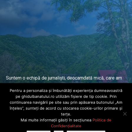
Suntem o echipă de jurnaliști, deocamdată mică, care am
lucrat și lucrăm în presa locală și națională de mai mulți
Pentru a personaliza și îmbunătăți experiența dumneavoastră
ani.
pe ghidulbanatului.ro utilizăm fișiere de tip cookie. Prin
continuarea navigării pe site sau prin apăsarea butonului „Am
înțeles”, sunteți de acord cu stocarea cookie-urilor primare și
DESPRE PROIECT
terțe.
Mai multe informații găsiți în secțiunea
Politica de
© Ghidul Banatului 2025. Toate drepturile rezervate · Dezvoltat de
Confidențialitate
Power Media FX