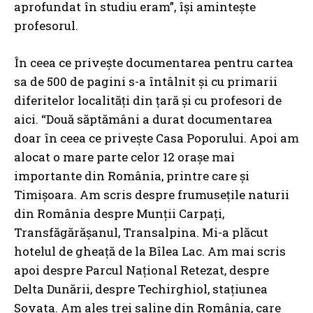
aprofundat în studiu eram”, îşi aminteşte
profesorul.
În ceea ce priveşte documentarea pentru cartea
sa de 500 de pagini s-a întâlnit şi cu primarii
diferitelor localităţi din ţară şi cu profesori de
aici. “Două săptămâni a durat documentarea
doar în ceea ce priveşte Casa Poporului. Apoi am
alocat o mare parte celor 12 oraşe mai
importante din România, printre care şi
Timişoara. Am scris despre frumuseţile naturii
din România despre Munţii Carpaţi,
Transfăgărăşanul, Transalpina. Mi-a plăcut
hotelul de gheaţă de la Bîlea Lac. Am mai scris
apoi despre Parcul Naţional Retezat, despre
Delta Dunării, despre Techirghiol, staţiunea
Sovata. Am ales trei saline din România, care