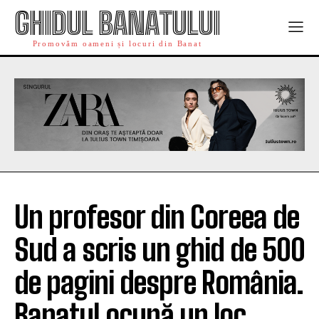
GHIDUL BANATULUI
Promovăm oameni și locuri din Banat
Un profesor din Coreea de
Sud a scris un ghid de 500
de pagini despre România.
Banatul ocupă un loc