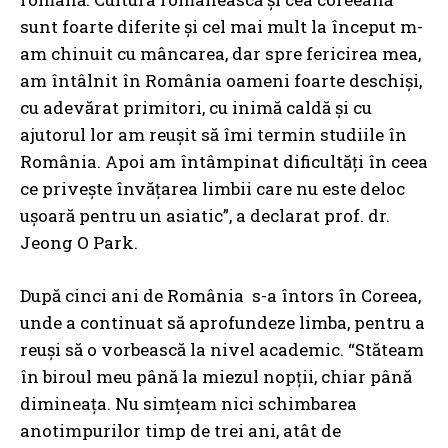
sunt foarte diferite şi cel mai mult la început m-
am chinuit cu mâncarea, dar spre fericirea mea,
am întâlnit în România oameni foarte deschişi,
cu adevărat primitori, cu inimă caldă şi cu
ajutorul lor am reuşit să îmi termin studiile în
România. Apoi am întâmpinat dificultăţi în ceea
ce priveşte învăţarea limbii care nu este deloc
uşoară pentru un asiatic”, a declarat prof. dr.
Jeong O Park.
După cinci ani de România s-a întors în Coreea,
unde a continuat să aprofundeze limba, pentru a
reuşi să o vorbească la nivel academic. “Stăteam
în biroul meu până la miezul nopţii, chiar până
dimineaţa. Nu simţeam nici schimbarea
anotimpurilor timp de trei ani, atât de