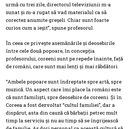
urmă cu trei zile, directorul televiziunii m-a
sunat şi m-a rugat să vad materialul ca să
corectez anumite greşeli. Chiar sunt foarte
curios cum a ieşit”, spune profesorul.
În ceea ce priveşte asemănările şi deosebirile
între cele două popoare, în concepţia
profesorului, coreeni sunt pe repede înainte, faţă
de români, care sunt mai lenţi şi mai răbdători.
“Ambele popoare sunt îndreptate spre artă, spre
muzică. Un aspect care îmi place la români este
că sunt familişti, spre deosebire de coreeni. Şi în
Coreea a fost dezvoltat “cultul familiei”, dar a
dispărut, asta din cauză că bărbaţii petrec mult
timp la serviciu şi nu au timp să se îngrijească
de familie. Aş dori personal ca această cultură să