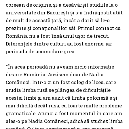
coreean de origine, şi-a desăvârşit studiile la o
universitate din Bucureşti şi s-a îndrăgostit atât
de mult de această ţară, încât a dorit să le-o
prezinte şi conaționalilor săi. Primul contact cu
România nu a fost însă unul uşor de trecut.
Diferenţele dintre culturi au fost enorme, iar
perioada de acomodare grea.
“În acea perioadă nu aveam nicio informaţie
despre România. Auzisem doar de Nadia
Comăneci. Într-o zi un fost coleg de liceu, care
studia limba rusă se plângea de dificultăţile
acestei limbi şi am auzit că limba poloneză e şi
mai dificilă decât rusa, cu foarte multe probleme
gramaticale. Atunci a fost momentul în care am
ales-o pe Nadia Comăneci, adică să studiez limba
română. Cultura românească şi cea coreeană