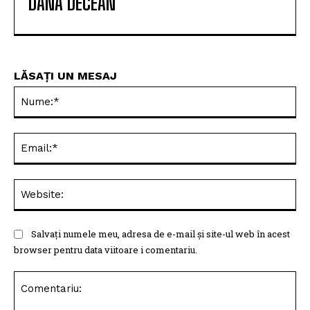
DANA DECEAN
LĂSAȚI UN MESAJ
Nu
Ema
Web
Salvați numele meu, adresa de e-mail și site-ul web în acest
browser pentru data viitoare i comentariu.