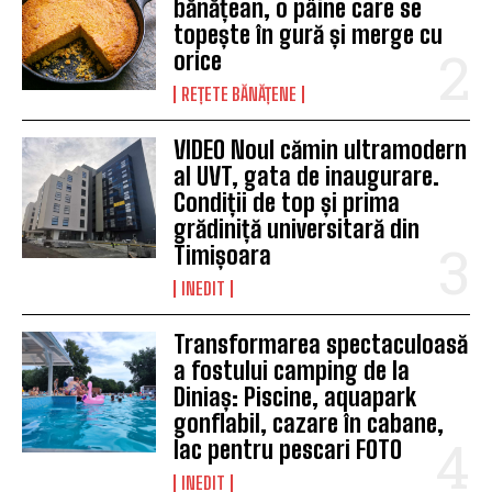
bănățean, o pâine care se
topește în gură și merge cu
orice
REȚETE BĂNĂȚENE
VIDEO Noul cămin ultramodern
al UVT, gata de inaugurare.
Condiții de top și prima
grădiniță universitară din
Timișoara
INEDIT
Transformarea spectaculoasă
a fostului camping de la
Diniaș: Piscine, aquapark
gonflabil, cazare în cabane,
lac pentru pescari FOTO
INEDIT