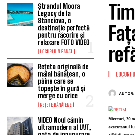
Tim
Ștrandul Moora
Legacy de la
Stanciova, o
Faț
destinație perfectă
pentru răcorire și
relaxare FOTO VIDEO
ref
LOCURI DIN BANAT
Rețeta originală de
mălai bănățean, o
LOCURI 
pâine care se
topește în gură și
AUTOR:
merge cu orice
REȚETE BĂNĂȚENE
VIDEO Noul cămin
Miercuri, 30 o
ultramodern al UVT,
executantul lu
gata de inaugurare.