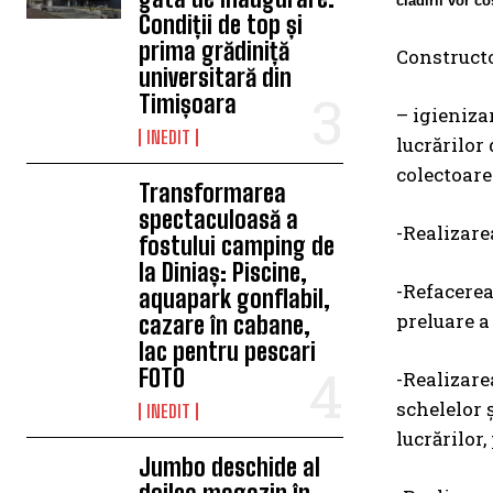
clădirii vor c
Condiții de top și
prima grădiniță
Constructo
universitară din
Timișoara
– igieniza
INEDIT
lucrărilor
colectoare
Transformarea
spectaculoasă a
-Realizare
fostului camping de
la Diniaș: Piscine,
-Refacerea
aquapark gonflabil,
preluare a 
cazare în cabane,
lac pentru pescari
FOTO
-Realizare
schelelor 
INEDIT
lucrărilor,
Jumbo deschide al