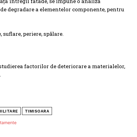
aţa întregii fatade, se impune o analiză
r de degradare a elementelor componente, pentru
 suflare, periere, spălare.
 studierea factorilor de deteriorare a materialelor,
.
BILITARE
TIMISOARA