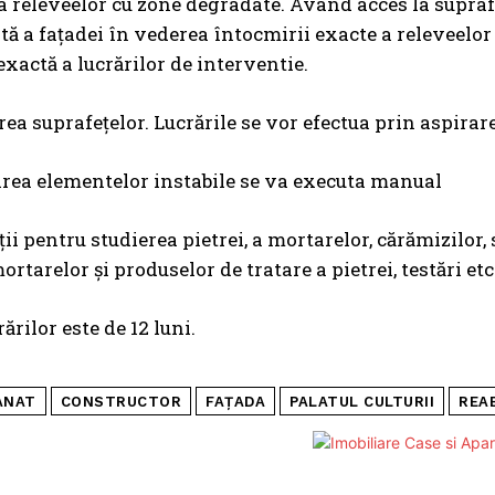
a releveelor cu zone degradate. Având acces la supraf
ă a faţadei în vederea întocmirii exacte a releveelo
exactă a lucrărilor de interventie.
ea suprafeţelor. Lucrările se vor efectua prin aspirare,
rea elementelor instabile se va executa manual
ţii pentru studierea pietrei, a mortarelor, cărămizilor,
rtarelor şi produselor de tratare a pietrei, testări etc
ărilor este de 12 luni.
ANAT
CONSTRUCTOR
FAȚADA
PALATUL CULTURII
REA