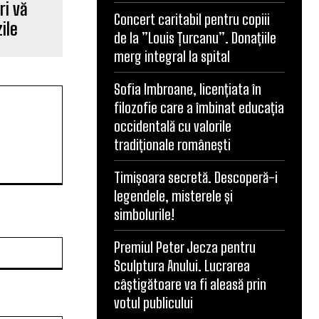
ri vă
Concert caritabil pentru copiii
ile
de la ”Louis Țurcanu”. Donațiile
merg integral la spital
Sofia Imbroane, licențiata în
filozofie care a îmbinat educația
occidentală cu valorile
tradiționale românești
Timișoara secretă. Descoperă-i
legendele, misterele și
simbolurile!
Website:
Premiul Peter Jecza pentru
Sculptura Anului. Lucrarea
câștigătoare va fi aleasă prin
votul publicului