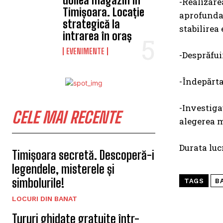
doilea magazin în
-Realizare
Timișoara. Locație
aprofundat
strategică la
stabilirea 
intrarea în oraș
EVENIMENTE
-Desprăfuir
-Îndepărta
-Investiga
CELE MAI RECENTE
alegerea mo
Durata lucr
Timișoara secretă. Descoperă-i
legendele, misterele și
simbolurile!
TAGS
B
LOCURI DIN BANAT
Tururi ghidate gratuite într-