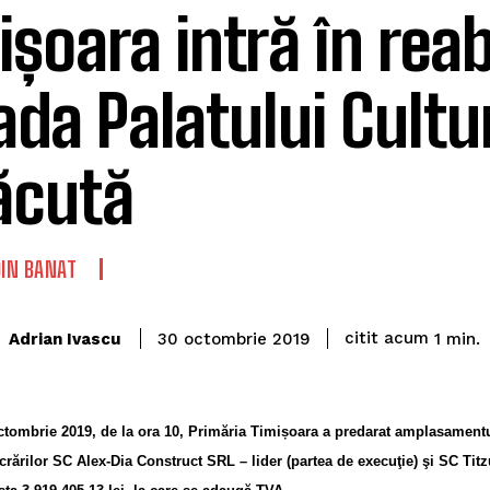
ișoara intră în reab
ada Palatului Culturi
ăcută
DIN BANAT
citit acum
Adrian Ivascu
1
min.
30 octombrie 2019
ctombrie 2019, de la ora 10, Primăria Timișoara a predarat amplasamentu
crărilor SC Alex-Dia Construct SRL – lider (partea de execuţie) şi SC Tit