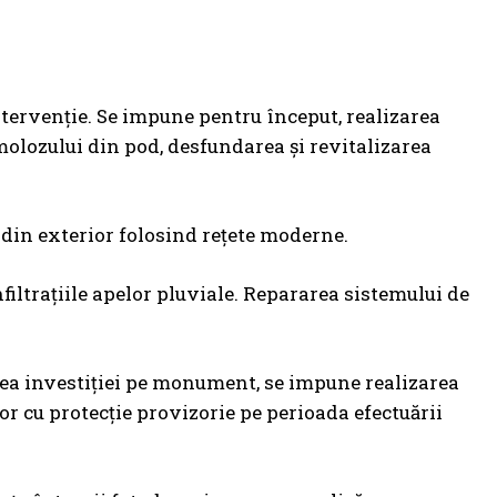
intervenţie. Se impune pentru început, realizarea
 molozului din pod, desfundarea şi revitalizarea
r din exterior folosind reţete moderne.
nfiltraţiile apelor pluviale. Repararea sistemului de
area investiţiei pe monument, se impune realizarea
lor cu protecţie provizorie pe perioada efectuării