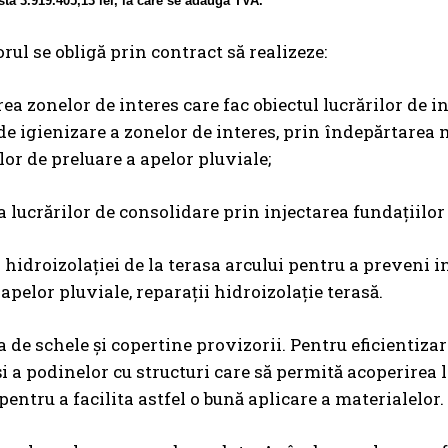
osta 3.919.405,13 lei, la care se adaugă TVA.
rul se obligă prin contract să realizeze:
rea zonelor de interes care fac obiectul lucrărilor de 
 de igienizare a zonelor de interes, prin îndepărtarea
lor de preluare a apelor pluviale;
a lucrărilor de consolidare prin injectarea fundaţiilo
 hidroizolaţiei de la terasa arcului pentru a preveni i
apelor pluviale, reparaţii hidroizolaţie terasă.
a de schele şi copertine provizorii. Pentru eficientiz
şi a podinelor cu structuri care să permită acoperirea 
 pentru a facilita astfel o bună aplicare a materialelor.