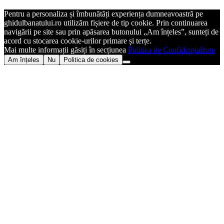
Pentru a personaliza și îmbunătăți experiența dumneavoastră pe
ghidulbanatului.ro utilizăm fișiere de tip cookie. Prin continuarea
navigării pe site sau prin apăsarea butonului „Am înțeles”, sunteți de
acord cu stocarea cookie-urilor primare și terțe.
Mai multe informații găsiți în secțiunea
Politica de Confidențialitate
Am înțeles
Nu
Politica de cookies