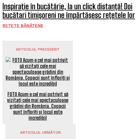
Inspirație în bucătărie, la un click distanță! Doi
bucătari timișoreni ne împărtășesc rețetele lor
REȚETE BĂNĂȚENE
ARTICOLUL PRECEDENT
FOTO Acum e cel mai potrivit să
vizitați cele mai spectaculoase
grădini din România. Copacii
sunt înfloriți și locul este
incredibil
ARTICOLUL URMĂTOR