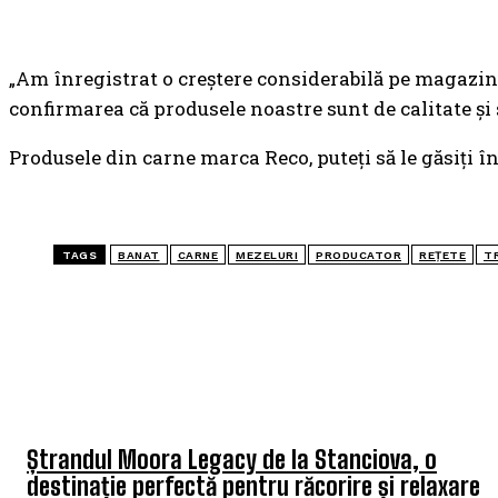
„Am înregistrat o creștere considerabilă pe magazi
confirmarea că produsele noastre sunt de calitate și
Produsele din carne marca Reco, puteți să le găsiți 
TAGS
BANAT
CARNE
MEZELURI
PRODUCATOR
REȚETE
T
TOP 5 ARTICOLE
Ștrandul Moora Legacy de la Stanciova, o
destinație perfectă pentru răcorire și relaxare