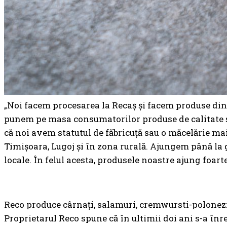
„Noi facem procesarea la Recaș și facem produse din c
punem pe masa consumatorilor produse de calitate și 
că noi avem statutul de făbricuță sau o măcelărie mai
Timișoara, Lugoj și în zona rurală. Ajungem până la g
locale. În felul acesta, produsele noastre ajung foa
Reco produce cârnați, salamuri, cremwursti-polonezi, 
Proprietarul Reco spune că în ultimii doi ani s-a înre