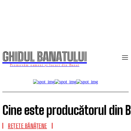
GHIDUL BANATULUI
Promovăm oameni și locuri din Banat
Cine este producătorul din B
REȚETE BĂNĂȚENE