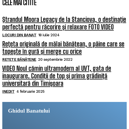
CELE MAI CITITE
Ștrandul Moora Legacy de la Stanciova, o destinație
perfectă pentru răcorire și relaxare FOTO VIDEO
LOCURI DIN BANAT
18 iulie 2024
Rețeta originală de mălai bănățean, o pâine care se
topește în gură și merge cu orice
REȚETE BĂNĂȚENE
20 septembrie 2022
VIDEO Noul cămin ultramodern al UVT, gata de
inaugurare. Condiții de top și prima grădiniță
universitară din Timișoara
INEDIT
4 februarie 2025
Ghidul Banatului