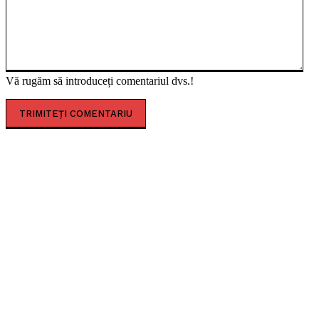
Vă rugăm să introduceți comentariul dvs.!
CELE MAI CITITE
Concert caritabil pentru copiii de la ”Louis Țurcanu”.
Donațiile merg integral la spital
Sofia Imbroane, licențiata în filozofie care a îmbinat
educația occidentală cu valorile tradiționale